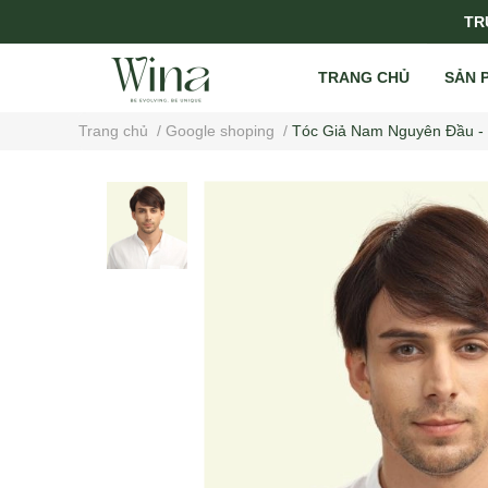
TRỤ
TRANG CHỦ
SẢN 
Trang chủ
/
Google shoping
/
Tóc Giả Nam Nguyên Đầu - 