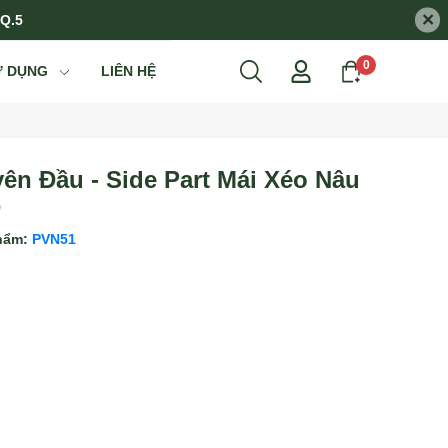
×
 Q.5
0
Ử DỤNG
LIÊN HỆ
ên Đầu - Side Part Mái Xéo Nâu
D
hẩm:
PVN51