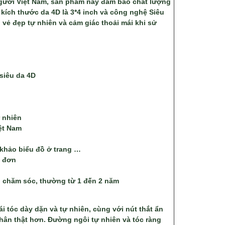
gười Việt Nam, sản phẩm này đảm bảo chất lượng
i kích thước da 4D là 3*4 inch và công nghệ Siêu
 vẻ đẹp tự nhiên và cảm giác thoải mái khi sử
siêu da 4D
 nhiên
ệt Nam
 khảo biểu đồ ở trang …
g đơn
 chăm sóc, thường từ 1 đến 2 năm
 tóc dày dặn và tự nhiên, cùng với nút thắt ẩn
chân thật hơn. Đường ngôi tự nhiên và tóc ràng