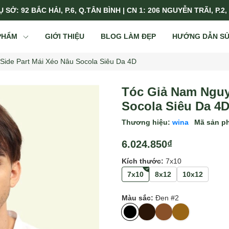
 SỞ: 92 BẮC HẢI, P.6, Q.TÂN BÌNH | CN 1: 206 NGUYỄN TRÃI, P.2,
PHẨM
GIỚI THIỆU
BLOG LÀM ĐẸP
HƯỚNG DẪN S
Side Part Mái Xéo Nâu Socola Siêu Da 4D
Tóc Giả Nam Nguy
Socola Siêu Da 4
Thương hiệu:
wina
Mã sản p
6.024.850₫
Kích thước:
7x10
7x10
8x12
10x12
Màu sắc:
Đen #2