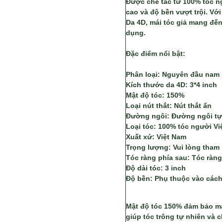
Được chế tác từ 100% tóc n
cao và độ bền vượt trội. Vớ
Da 4D, mái tóc giả mang đến
dụng.
Đặc điểm nổi bật:
Phân loại: Nguyên đầu nam 
Kích thước da 4D: 3*4 inch
Mật độ tóc: 150%
Loại nút thắt: Nút thắt ẩn
Đường ngôi: Đường ngôi tự
Loại tóc: 100% tóc người Vi
Xuất xứ: Việt Nam
Trọng lượng: Vui lòng tham
Tóc ràng phía sau: Tóc ràn
Độ dài tóc: 3 inch
Độ bền: Phụ thuộc vào cách
Mật độ tóc 150% đảm bảo mái
giúp tóc trông tự nhiên và 