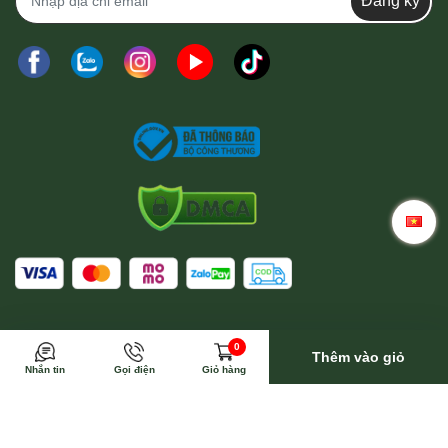
Đăng ký
Trong trường hợp này Wina sẽ toàn bộ trả phí vận
0
chuyển
Thêm vào giỏ
Nhắn tin
Gọi điện
Giỏ hàng