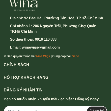
5. Điền thông tin và chọn hình thức thành toán & vận
chuyển
Địa chỉ:
92 Bắc Hải, Phường Tân Hoà, TP.Hồ Chí Minh
Chi nhánh 1: 206 Nguyễn Trãi, Phường Chợ Quán,
6. Cuối cùng chọn nút Xác Nhận Gửi Đơn hàng để
TP.Hồ Chí Minh
hoàn thành
Số điện thoại:
0916 110 833
Mọi thông tin chi tiết thắc mắc xin vui lòng liên hệ
Email:
winawigs@gmail.com
hotline
0916 110 833 - 0357 833 699
.
© Bản quyền thuộc về
Wina Wigs
| Cung cấp bởi
Sapo
CHÍNH SÁCH
HỖ TRỢ KHÁCH HÀNG
ĐĂNG KÝ NHẬN TIN
Bạn có muốn nhận khuyến mãi đặc biệt? Đăng ký ngay.