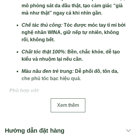
mô phỏng sát da đầu thật, tạo cảm giác “giả
mà như thật” ngay cả khi nhìn gần.
Chế tác thủ công:
Tóc được móc tay tỉ mỉ bởi
nghệ nhân WINA, giữ nếp tự nhiên, không
rối, không bết.
Chất tóc thật 100%:
Bền, chắc khỏe, dễ tạo
kiểu và nhuộm lại nếu cần.
Màu nâu đen trẻ trung:
Dễ phối đồ, tôn da,
che phủ tóc bạc hiệu quả.
Phù hợp với:
Nam giới từ 25–60 tuổi có tóc mỏng, hói, thưa
Xem thêm
hoặc rụng đỉnh đầu.
Người làm việc trong môi trường cần ngoại
hình chỉn chu: MC, diễn viên, người làm dịch
Hướng dẫn đặt hàng