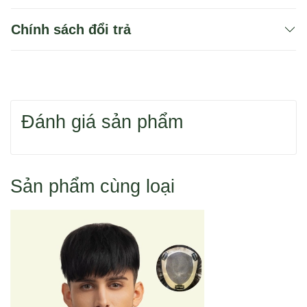
vụ...
Chính sách đổi trả
Người đang điều trị y tế ảnh hưởng đến tóc
(hóa trị, stress nặng…).
Bạn có thể dùng 1 trong 2 cách để tìm sản phẩm
Đánh giá sản phẩm
Hoặc bạn tìm sản phẩm theo danh mục.
Sản phẩm cùng loại
Cách 1: Đặt hàng qua điện thoại 0916 110 833