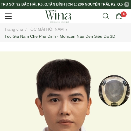
TRỤ SỞ: 92 BẮC HẢI, P.6, Q.TÂN BÌNH | CN 1: 206 NGUYỄN TRÃI, P.2, Q.5
0
Trang chủ
/
TÓC MÁI HÓI NAM
/
Tóc Giả Nam Che Phủ Đỉnh - Mohican Nâu Đen Siêu Da 3D