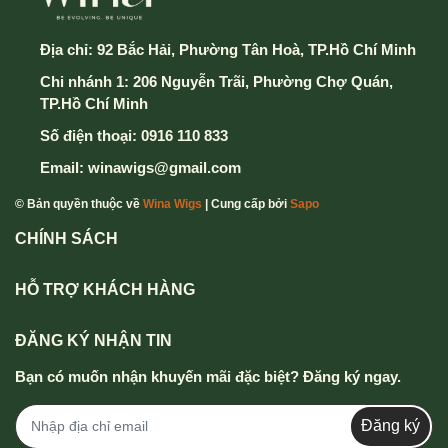
chuyển
Địa chỉ:
92 Bắc Hải, Phường Tân Hoà, TP.Hồ Chí Minh
Chi nhánh 1: 206 Nguyễn Trãi, Phường Chợ Quán,
6. Cuối cùng chọn nút Xác Nhận Gửi Đơn hàng để
TP.Hồ Chí Minh
hoàn thành
Số điện thoại:
0916 110 833
Mọi thông tin chi tiết thắc mắc xin vui lòng liên hệ
Email:
winawigs@gmail.com
hotline
0916 110 833 - 0357 833 699
.
© Bản quyền thuộc về
Wina Wigs
| Cung cấp bởi
Sapo
CHÍNH SÁCH
HỖ TRỢ KHÁCH HÀNG
ĐĂNG KÝ NHẬN TIN
Bạn có muốn nhận khuyến mãi đặc biệt? Đăng ký ngay.
Đăng ký