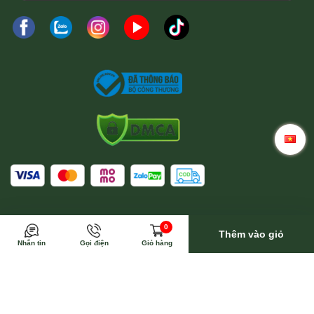
Trong trường hợp này Wina sẽ toàn bộ trả phí vận
0
chuyển
Thêm vào giỏ
Nhắn tin
Gọi điện
Giỏ hàng