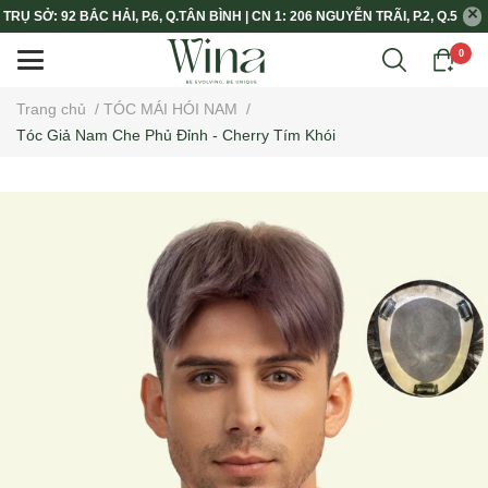
TRỤ SỞ: 92 BẮC HẢI, P.6, Q.TÂN BÌNH | CN 1: 206 NGUYỄN TRÃI, P.2, Q.5
0
Trang chủ
/
TÓC MÁI HÓI NAM
/
Tóc Giả Nam Che Phủ Đỉnh - Cherry Tím Khói