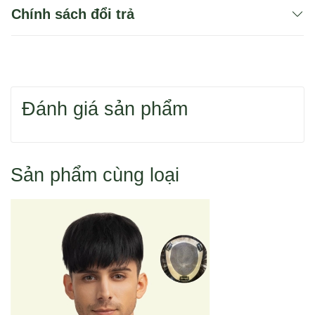
Chính sách đổi trả
Bạn có thể dùng 1 trong 2 cách để tìm sản phẩm
Đánh giá sản phẩm
Hoặc bạn tìm sản phẩm theo danh mục.
Sản phẩm cùng loại
Wina Wigs - Tóc giả bằng tóc thật
Cách 1: Đặt hàng qua điện thoại 0916 110 833
Địa chỉ cửa hàng:
Cách 2: Đặt hàng trực tuyến như sau: