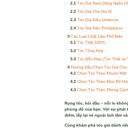
Tóc Giả Nam Dáng Ngắn (S
Tóc Giả Che Hói M
Tóc Giả Kiểu Undercut
Tóc Giả Kiểu Pompadour
Các Loại Chất Liệu Phổ Biến
Tóc Thật 100%
Tóc Tổng Hợp
Tóc Hỗn Hợp (Tóc Thật và 
Hướng Dẫn Chọn Tóc Giả Cho 
Chọn Tóc Theo Khuôn Mặt
Chọn Tóc Theo Mức Độ Hói
Chọn Tóc Theo Phong Cách
Rụng tóc, hói đầu – nỗi lo khôn
phong độ của bạn. Với sự phát 
điểm, lấy lại vẻ ngoài lịch lãm v
Cùng khám phá tóc giả dành riên