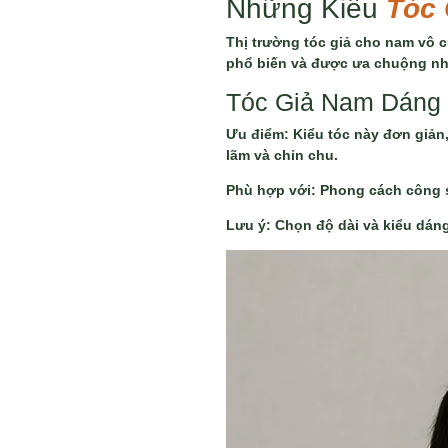
Những Kiểu
Tóc 
Thị trường tóc giả cho nam vô c
phổ biến và được ưa chuộng nh
Tóc Giả Nam Dáng 
Ưu điểm: Kiểu tóc này đơn giản
lãm và chỉn chu.
Phù hợp với: Phong cách công s
Lưu ý: Chọn độ dài và kiểu dáng