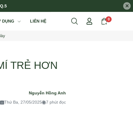
×
 Q.5
0
Ử DỤNG
LIÊN HỆ
Này
MÍ TRẺ HƠN
Nguyễn Hồng Anh
Thứ Ba, 27/05/2025
7 phút đọc