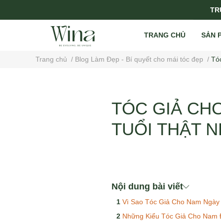
TRỤ
TRANG CHỦ
SẢN 
Trang chủ
/
Blog Làm Đẹp - Bí quyết cho mái tóc đẹp
/
Tó
TÓC GIẢ CHO
TUỔI THẬT N
Nội dung bài viết
Vì Sao Tóc Giả Cho Nam Ngà
Những Kiểu Tóc Giả Cho Nam 