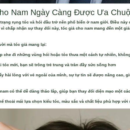
 Cho Nam Ngày Càng Được Ưa Chu
h trạng rụng tóc và hói đầu trở nên phổ biến ở nam giới. Điều này
y vì chấp nhận sự thay đổi này, tóc giả cho nam mang đến một gi
vời mà tóc giả mang lại:
úp che đi những vùng hói hoặc tóc thưa một cách tự nhiên, không
mái tóc mới, bạn sẽ trông trẻ trung và tràn đầy sức sống hơn
ấy hài lòng với vẻ ngoài của mình, sự tự tin sẽ được nâng cao, gi
 nam có thể dễ dàng tháo lắp, giúp bạn thay đổi diện mạo một c
ể thoải mái lựa chọn kiểu tóc, màu sắc và chất liệu phù hợp với