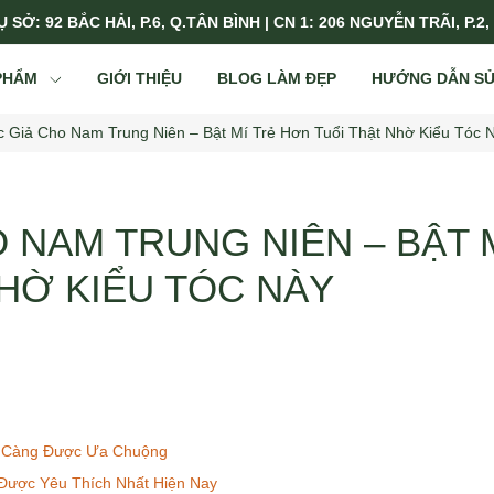
 SỞ: 92 BẮC HẢI, P.6, Q.TÂN BÌNH | CN 1: 206 NGUYỄN TRÃI, P.2,
PHẨM
GIỚI THIỆU
BLOG LÀM ĐẸP
HƯỚNG DẪN S
c Giả Cho Nam Trung Niên – Bật Mí Trẻ Hơn Tuổi Thật Nhờ Kiểu Tóc 
 NAM TRUNG NIÊN – BẬT 
HỜ KIỂU TÓC NÀY
y Càng Được Ưa Chuộng
Được Yêu Thích Nhất Hiện Nay