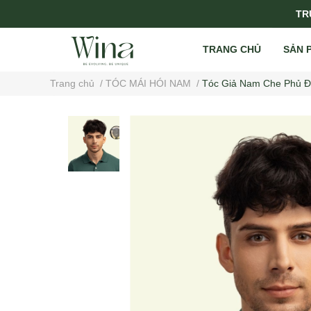
TRỤ
TRANG CHỦ
SẢN 
Trang chủ
/
TÓC MÁI HÓI NAM
/
Tóc Giả Nam Che Phủ Đ