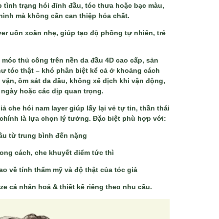
tình trạng hói đỉnh đầu, tóc thưa hoặc bạc màu,
hình mà không cần can thiệp hóa chất.
ayer uốn xoăn nhẹ, giúp tạo độ phồng tự nhiên, trẻ
 móc thủ công trên nền da đầu 4D cao cấp, sản
 tóc thật – khó phân biệt kể cả ở khoảng cách
a vặn, ôm sát da đầu, không xê dịch khi vận động,
 ngày hoặc các dịp quan trọng.
 che hói nam layer giúp lấy lại vẻ tự tin, thần thái
 chính là lựa chọn lý tưởng. Đặc biệt phù hợp với:
đầu từ trung bình đến nặng
ong cách, che khuyết điểm tức thì
o về tính thẩm mỹ và độ thật của tóc giả
e cá nhân hoá & thiết kế riêng theo nhu cầu.