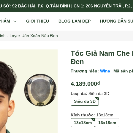
 SỞ: 92 BẮC HẢI, P.6, Q.TÂN BÌNH | CN 1: 206 NGUYỄN TRÃI, P.2,
PHẨM
GIỚI THIỆU
BLOG LÀM ĐẸP
HƯỚNG DẪN S
ỉnh - Layer Uốn Xoăn Nâu Đen
Tóc Giả Nam Che 
Đen
Thương hiệu:
Wina
Mã sản 
4.189.000₫
Loại da:
Siêu da 3D
Siêu da 3D
Kích thước:
13x18cm
13x18cm
16x18cm