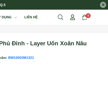
×
 Q.5
0
Ử DỤNG
LIÊN HỆ
Phủ Đỉnh - Layer Uốn Xoăn Nâu
phẩm:
BW10003M1321