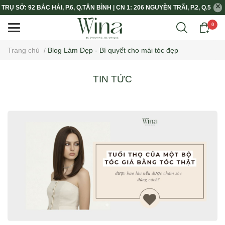
TRỤ SỞ: 92 BẮC HẢI, P.6, Q.TÂN BÌNH | CN 1: 206 NGUYỄN TRÃI, P.2, Q.5
0
Trang chủ
/
Blog Làm Đẹp - Bí quyết cho mái tóc đẹp
TIN TỨC