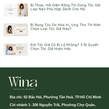
Bị Thưa, Hói Diện Rộng Thì Dùng Tóc Giả
Loại Nào Phù Hợp Dành Cho Nữ
Bị Rụng Tóc Do Hóa trị, Ung Thư Thì Nên
Chọn Loại Tóc Giả Nào?
Đội Tóc Giả Có Bị Lộ Không? 3 Bí Quyết
Chọn Tóc Giả Hoàn Hảo
Địa chỉ:
92 Bắc Hải, Phường Tân Hoà, TP.Hồ Chí Minh
Chi nhánh 1: 206 Nguyễn Trãi, Phường Chợ Quán,