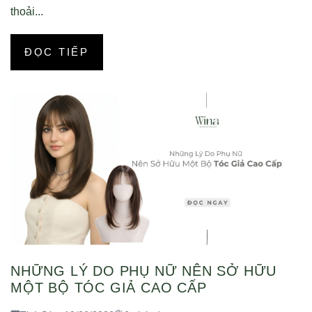
thoải...
ĐỌC TIẾP
NHỮNG LÝ DO PHỤ NỮ NÊN SỞ HỮU
MỘT BỘ TÓC GIẢ CAO CẤP