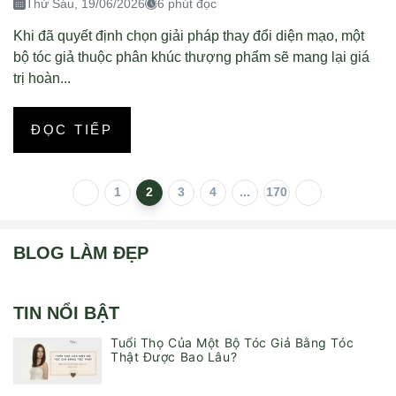
Thứ Sáu, 19/06/2026
6 phút đọc
Khi đã quyết định chọn giải pháp thay đổi diện mạo, một
bộ tóc giả thuộc phân khúc thượng phẩm sẽ mang lại giá
trị hoàn...
ĐỌC TIẾP
1
2
3
4
...
170
BLOG LÀM ĐẸP
TIN NỔI BẬT
Tuổi Thọ Của Một Bộ Tóc Giả Bằng Tóc
Thật Được Bao Lâu?