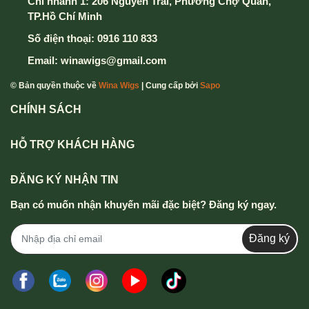
Chi nhánh 1: 206 Nguyễn Trãi, Phường Chợ Quán,
TP.Hồ Chí Minh
Số điện thoại:
0916 110 833
Email:
winawigs@gmail.com
© Bản quyền thuộc về
Wina Wigs
| Cung cấp bởi
Sapo
CHÍNH SÁCH
HỖ TRỢ KHÁCH HÀNG
ĐĂNG KÝ NHẬN TIN
Bạn có muốn nhận khuyến mãi đặc biệt? Đăng ký ngay.
Đăng ký