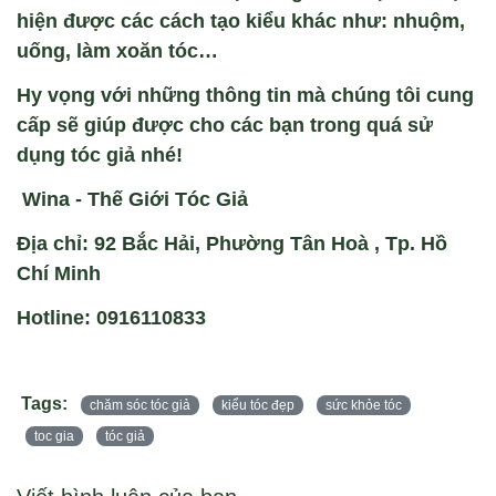
hiện được các cách tạo kiểu khác như: nhuộm,
uống, làm xoăn tóc…
Hy vọng với những thông tin mà chúng tôi cung
cấp sẽ giúp được cho các bạn trong quá sử
dụng tóc giả nhé!
Wina - Thế Giới Tóc Giả
Địa chỉ: 92 Bắc Hải, Phường Tân Hoà , Tp. Hồ
Chí Minh
Hotline: 0916110833
Tags:
chăm sóc tóc giả
kiểu tóc đẹp
sức khỏe tóc
toc gia
tóc giả