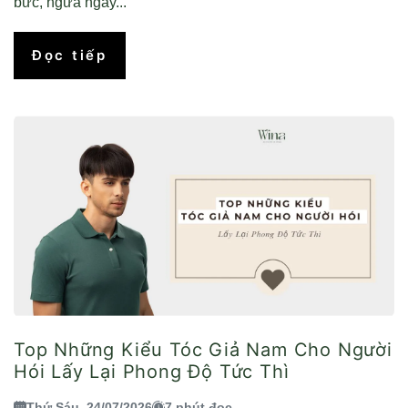
bức, ngứa ngáy...
Đọc tiếp
Top Những Kiểu Tóc Giả Nam Cho Người
Hói Lấy Lại Phong Độ Tức Thì
Thứ Sáu, 24/07/2026
7 phút đọc