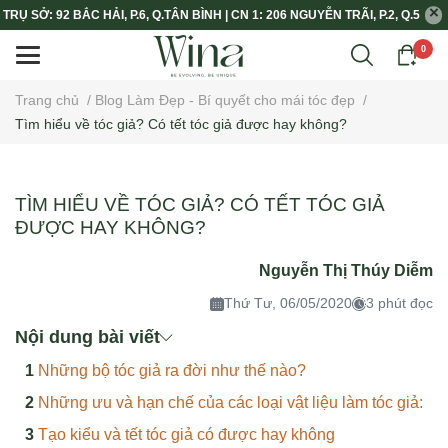
TRỤ SỞ: 92 BẮC HẢI, P.6, Q.TÂN BÌNH | CN 1: 206 NGUYỄN TRÃI, P.2, Q.5
0
Trang chủ
/
Blog Làm Đẹp - Bí quyết cho mái tóc đẹp
/
Tìm hiểu về tóc giả? Có tết tóc giả được hay không?
TÌM HIỂU VỀ TÓC GIẢ? CÓ TẾT TÓC GIẢ
ĐƯỢC HAY KHÔNG?
Nguyễn Thị Thúy Diễm
Thứ Tư, 06/05/2020
3 phút đọc
Nội dung bài viết
Những bộ tóc giả ra đời như thế nào?
Những ưu và hạn chế của các loại vật liệu làm tóc giả:
Tạo kiểu và tết tóc giả có được hay không