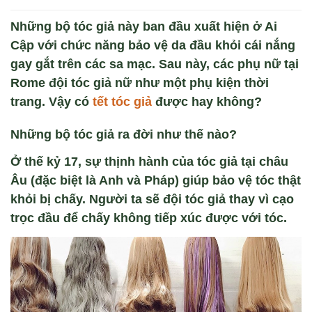
Những bộ tóc giả này ban đầu xuất hiện ở Ai
Cập với chức năng bảo vệ da đầu khỏi cái nắng
gay gắt trên các sa mạc. Sau này, các phụ nữ tại
Rome đội tóc giả nữ như một phụ kiện thời
trang. Vậy có
tết tóc giả
được hay không?
Những bộ tóc giả ra đời như thế nào?
Ở thế kỷ 17, sự thịnh hành của tóc giả tại châu
Âu (đặc biệt là Anh và Pháp) giúp bảo vệ tóc thật
khỏi bị chấy. Người ta sẽ đội tóc giả thay vì cạo
trọc đầu để chấy không tiếp xúc được với tóc.