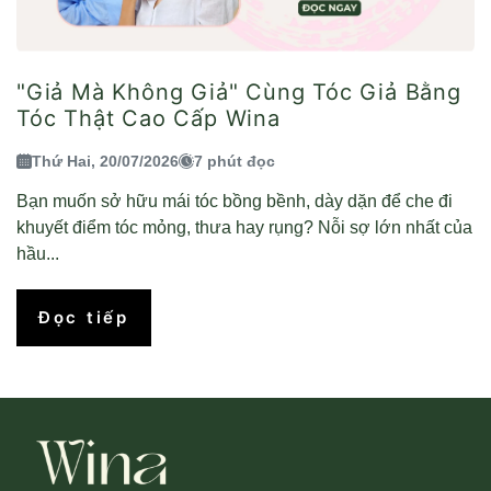
"Giả Mà Không Giả" Cùng Tóc Giả Bằng
Tóc Thật Cao Cấp Wina
Thứ Hai, 20/07/2026
7 phút đọc
Bạn muốn sở hữu mái tóc bồng bềnh, dày dặn để che đi
khuyết điểm tóc mỏng, thưa hay rụng? Nỗi sợ lớn nhất của
hầu...
Đọc tiếp