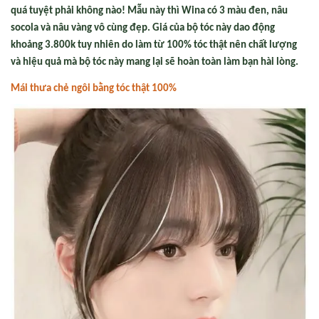
quá tuyệt phải không nào! Mẫu này thì Wina có 3 màu đen, nâu
socola và nâu vàng vô cùng đẹp. Giá của bộ tóc này dao động
khoảng 3.800k tuy nhiên do làm từ 100% tóc thật nên chất lượng
và hiệu quả mà bộ tóc này mang lại sẽ hoàn toàn làm bạn hài lòng.
Mái thưa ch
ẻ n
gôi b
ằng tóc th
ật 100%