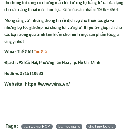
thì chúng tôi cũng có những mẫu tóc tương tự bằng tơ rất đa dạng
cho các nàng thoải mái chọn lựa. Giá của sản phẩm: 120k – 450k
Mong rằng với những thông tin về dịch vụ
cho thuê tóc giả
và
những bộ tóc giả đẹp mà chúng tôi vừa giới thiệu. Sẽ giúp ích cho
các bạn trong quá trình tìm kiếm cho mình một sản phẩm tóc giả
ưng ý nhé!
Wina - Th
ế Giới
T
óc Gi
ả
Địa chỉ: 92 Bắc Hải, Phường Tân Hoà , Tp. Hồ Chí Minh
Hotline: 0916110833
Website: https://www.wina.vn/
Tags:
bán tóc giả HCM
ban toc gia re
cho thuê tóc giả