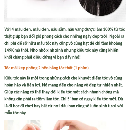
Với 4 màu đen, mâu đen, nâu sẫm, nâu vàng được làm 100% từ tóc
thật giúp bạn đổi gió phong cách cho những ngày đẹp trời. Ngoài ra
chi phí để sỡ hữu mẫu tóc này cũng vô cùng hạt dẻ chỉ tầm khoảng
149K mà thôi. Nho nhỏ xinh xinh nhưng kiểu tóc này cũng khiến
khối chàng phải điêu đứng vì bạn đấy nhé!
Tóc mái k
ẹp p
hồng 2 bên b
ằng tóc th
ật (1 phím)
Kiểu tóc này là một trong những cách che khuyết điểm tóc vô cùng
hoàn hảo và tiện lợi. Nó mang đến cho nàng vẻ đẹp tự nhiên nhất.
Giúp các nàng có thể thay đổi kiểu tóc một cách nhanh chóng mà
không cần phải ra tiệm làm tóc. Chỉ 5' bạn có ngay kiểu tóc mới. Dù
là đi học đi chơi hay bất cứ nơi đâu bạn cũng sẽ luôn xinh tươi với
mẫu tóc này.