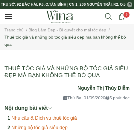
TRỤ SỞ: 92 BẮC HẢI, P.6, Q.TÂN BÌNH | CN 1: 206 NGUYỄN TRÃI, P.2, Q.5
0
Trang chủ
/
Blog Làm Đẹp - Bí quyết cho mái tóc đẹp
/
Thuê tóc giả và những bộ tóc giả siêu đẹp mà bạn không thể bỏ
qua
THUÊ TÓC GIẢ VÀ NHỮNG BỘ TÓC GIẢ SIÊU
ĐẸP MÀ BẠN KHÔNG THỂ BỎ QUA
Nguyễn Thị Thúy Diễm
Thứ Ba, 01/09/2020
5 phút đọc
Nội dung bài viết
Nhu cầu & Dịch vụ thuê tóc giả
Những bộ tóc giả siêu đẹp