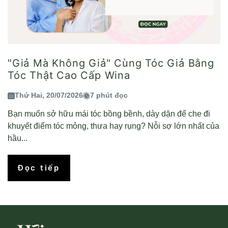
"Giả Mà Không Giả" Cùng Tóc Giả Bằng
Tóc Thật Cao Cấp Wina
Thứ Hai, 20/07/2026
7 phút đọc
Bạn muốn sở hữu mái tóc bồng bềnh, dày dặn để che đi
khuyết điểm tóc mỏng, thưa hay rụng? Nỗi sợ lớn nhất của
hầu...
Đọc tiếp