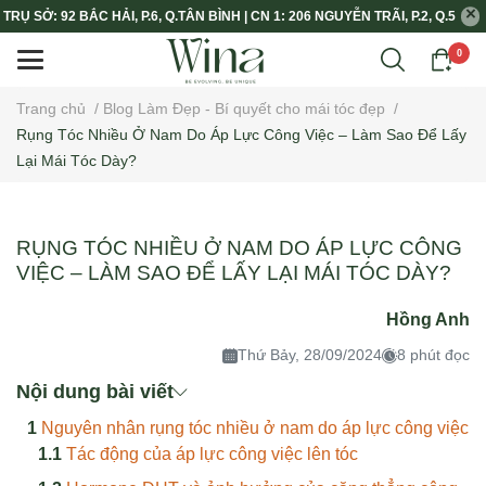
TRỤ SỞ: 92 BẮC HẢI, P.6, Q.TÂN BÌNH | CN 1: 206 NGUYỄN TRÃI, P.2, Q.5
0
Trang chủ
/
Blog Làm Đẹp - Bí quyết cho mái tóc đẹp
/
Rụng Tóc Nhiều Ở Nam Do Áp Lực Công Việc – Làm Sao Để Lấy
Lại Mái Tóc Dày?
RỤNG TÓC NHIỀU Ở NAM DO ÁP LỰC CÔNG
VIỆC – LÀM SAO ĐỂ LẤY LẠI MÁI TÓC DÀY?
Hồng Anh
Thứ Bảy, 28/09/2024
8 phút đọc
Nội dung bài viết
Nguyên nhân rụng tóc nhiều ở nam do áp lực công việc
Tác động của áp lực công việc lên tóc