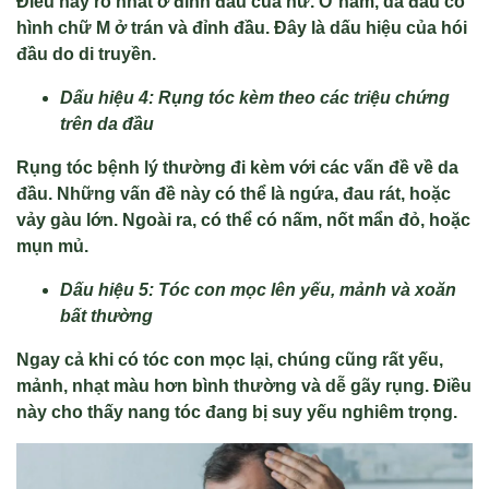
Điều này rõ nhất ở đỉnh đầu của nữ. Ở nam, da đầu có
hình chữ M ở trán và đỉnh đầu. Đây là dấu hiệu của hói
đầu do di truyền.
Dấu hiệu 4: Rụng tóc kèm theo các triệu chứng
trên da đầu
Rụng tóc bệnh lý thường đi kèm với các vấn đề về da
đầu. Những vấn đề này có thể là ngứa, đau rát, hoặc
vảy gàu lớn. Ngoài ra, có thể có nấm, nốt mẩn đỏ, hoặc
mụn mủ.
Dấu hiệu 5: Tóc con mọc lên yếu, mảnh và xoăn
bất thường
Ngay cả khi có tóc con mọc lại, chúng cũng rất yếu,
mảnh, nhạt màu hơn bình thường và dễ gãy rụng. Điều
này cho thấy nang tóc đang bị suy yếu nghiêm trọng.