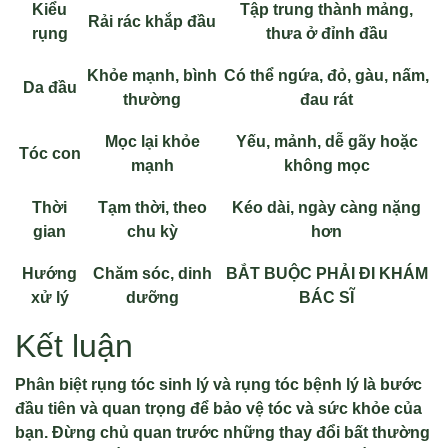
Kiểu
Tập trung thành mảng,
Rải rác khắp đầu
rụng
thưa ở đỉnh đầu
Khỏe mạnh, bình
Có thể ngứa, đỏ, gàu, nấm,
Da đầu
thường
đau rát
Mọc lại khỏe
Yếu, mảnh, dễ gãy hoặc
Tóc con
mạnh
không mọc
Thời
Tạm thời, theo
Kéo dài, ngày càng nặng
gian
chu kỳ
hơn
Hướng
Chăm sóc, dinh
BẮT BUỘC PHẢI ĐI KHÁM
xử lý
dưỡng
BÁC SĨ
Kết luận
Phân biệt rụng tóc sinh lý và rụng tóc bệnh lý là bước
đầu tiên và quan trọng để bảo vệ tóc và sức khỏe của
bạn. Đừng chủ quan trước những thay đổi bất thường