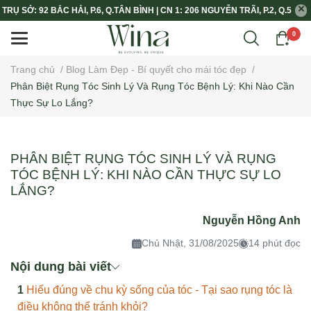
TRỤ SỞ: 92 BẮC HẢI, P.6, Q.TÂN BÌNH | CN 1: 206 NGUYỄN TRÃI, P.2, Q.5
0
Trang chủ
/
Blog Làm Đẹp - Bí quyết cho mái tóc đẹp
/
Phân Biệt Rụng Tóc Sinh Lý Và Rụng Tóc Bệnh Lý: Khi Nào Cần
Thực Sự Lo Lắng?
PHÂN BIỆT RỤNG TÓC SINH LÝ VÀ RỤNG
TÓC BỆNH LÝ: KHI NÀO CẦN THỰC SỰ LO
LẮNG?
Nguyễn Hồng Anh
Chủ Nhật, 31/08/2025
14 phút đọc
Nội dung bài viết
Hiểu đúng về chu kỳ sống của tóc - Tại sao rụng tóc là
điều không thể tránh khỏi?