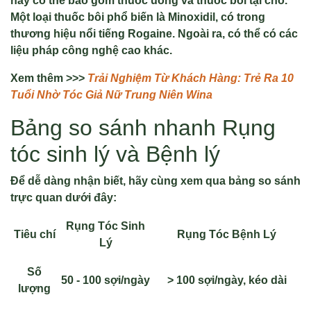
này có thể bao gồm thuốc uống và thuốc bôi tại chỗ.
Một loại thuốc bôi phổ biến là Minoxidil, có trong
thương hiệu nổi tiếng Rogaine. Ngoài ra, có thể có các
liệu pháp công nghệ cao khác.
Xem thêm >>>
Trải Nghiệm Từ Khách Hàng: Trẻ Ra 10
Tuổi Nhờ Tóc Giả Nữ Trung Niên Wina
Bảng so sánh nhanh Rụng
tóc sinh lý và Bệnh lý
Để dễ dàng nhận biết, hãy cùng xem qua bảng so sánh
trực quan dưới đây:
Rụng Tóc Sinh
Tiêu chí
Rụng Tóc Bệnh Lý
Lý
Số
50 - 100 sợi/ngày
> 100 sợi/ngày, kéo dài
lượng