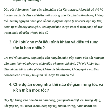
Dầu gội thảo dược (như các sản phẩm của Kérastase, Alpecin) có thể hỗ
trợ làm sạch da đầu, cải thiện môi trường cho tóc phát triển nhưng không
thể điều trị nguyên nhân gốc rễ của rụng tóc bệnh lý như rối loạn nội tiết,
bệnh tự miễn hay di truyền. Chúng chỉ nên được xem là biện pháp hỗ trợ
trong phác đồ điều trị của bác sĩ.
Chi phí cho một liệu trình khám và điều trị rụng
tóc là bao nhiêu?
Chi phí rất đa dạng, phụ thuộc vào nguyên nhân gây bệnh, các xét nghiệm
cần thực hiện và phương pháp điều trị được chỉ định. Chi phí khám ban
đầu tại các bệnh viện, phòng khám da liễu thường không quá cao. Bạn
nên đến các cơ sở y tế uy tín để được tư vấn cụ thể.
Chế độ ăn uống như thế nào để giảm rụng tóc và
kích thích mọc tóc?
Hãy tập trung vào chế độ ăn cân bằng, giàu protein (thịt, cá, trứng, đậu),
Sắt (thịt bò, rau bina), Kẽm (hàu, hạt bí), Biotin (trứng, hạnh nhân), và