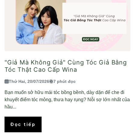
"Giả Mà Không Giả" Cùng Tóc Giả Bằng
Tóc Thật Cao Cấp Wina
Thứ Hai, 20/07/2026
7 phút đọc
Bạn muốn sở hữu mái tóc bồng bềnh, dày dặn để che đi
khuyết điểm tóc mỏng, thưa hay rụng? Nỗi sợ lớn nhất của
hầu...
Đọc tiếp