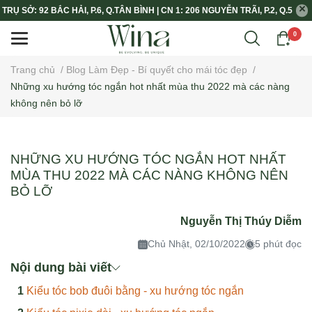
TRỤ SỞ: 92 BẮC HẢI, P.6, Q.TÂN BÌNH | CN 1: 206 NGUYỄN TRÃI, P.2, Q.5
0
Trang chủ
/
Blog Làm Đẹp - Bí quyết cho mái tóc đẹp
/
Những xu hướng tóc ngắn hot nhất mùa thu 2022 mà các nàng
không nên bỏ lỡ
NHỮNG XU HƯỚNG TÓC NGẮN HOT NHẤT
MÙA THU 2022 MÀ CÁC NÀNG KHÔNG NÊN
BỎ LỠ
Nguyễn Thị Thúy Diễm
Chủ Nhật, 02/10/2022
5 phút đọc
Nội dung bài viết
Kiểu tóc bob đuôi bằng - xu hướng tóc ngắn