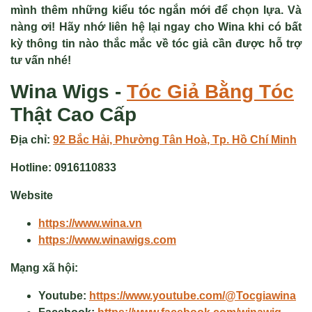
mình thêm những kiểu tóc ngắn mới để chọn lựa. Và
nàng ơi! Hãy nhớ liên hệ lại ngay cho Wina khi có bất
kỳ thông tin nào thắc mắc về tóc giả cần được hỗ trợ
tư vấn nhé!
Wina Wigs -
Tóc Giả
Bằng Tóc
Thật Cao Cấp
Địa chỉ:
92 Bắc Hải, Phường Tân Hoà, Tp. Hồ Chí Minh
Hotline:
0916110833
Website
https://www.wina.vn
https://www.winawigs.com
Mạng xã hội:
Youtube:
https://www.youtube.com/@Tocgiawina