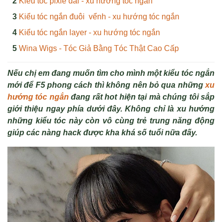
Kiểu tóc pixie dài - xu hướng tóc ngắn
Kiểu tóc ngắn đuôi vểnh - xu hướng tóc ngắn
Kiểu tóc ngắn layer - xu hướng tóc ngắn
Wina Wigs - Tóc Giả Bằng Tóc Thật Cao Cấp
Nếu chị em đang muốn tìm cho mình một kiểu tóc ngắn
mới để F5 phong cách thì không nên bỏ qua những
xu
hướng tóc ngắn
đang rất hot hiện tại mà chúng tôi sắp
giới thiệu ngay phía dưới đây. Không chỉ là xu hướng
những kiểu tóc này còn vô cùng trẻ trung năng động
giúp các nàng hack được kha khá số tuổi nữa đấy.