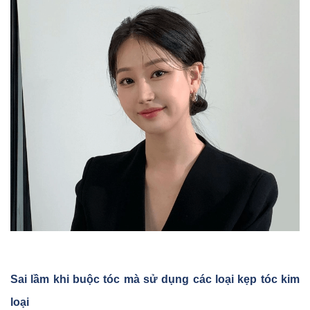
Sai lầm khi buộc tóc mà s
ử dụng các lo
ại kẹp tóc kim
lo
ại