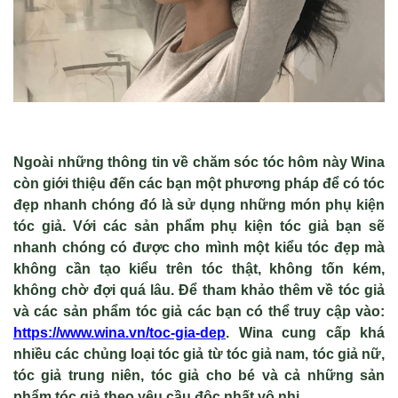
Ngoài những thông tin về chăm sóc tóc hôm này Wina
còn giới thiệu đến các bạn một phương pháp để có tóc
đẹp nhanh chóng đó là sử dụng những món phụ kiện
tóc giả. Với các sản phẩm phụ kiện tóc giả bạn sẽ
nhanh chóng có được cho mình một kiểu tóc đẹp mà
không cần tạo kiểu trên tóc thật, không tốn kém,
không chờ đợi quá lâu. Để tham khảo thêm về tóc giả
và các sản phẩm tóc giả các bạn có thể truy cập vào:
https://www.wina.vn/toc-gia-dep
. Wina cung cấp khá
nhiều các chủng loại tóc giả từ tóc giả nam, tóc giả nữ,
tóc giả trung niên, tóc giả cho bé và cả những sản
phẩm tóc giả theo yêu cầu độc nhất vô nhị.