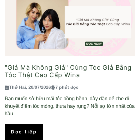
"Giả Mà Không Giả" Cùng Tóc Giả Bằng
Tóc Thật Cao Cấp Wina
Thứ Hai, 20/07/2026
7 phút đọc
Bạn muốn sở hữu mái tóc bồng bềnh, dày dặn để che đi
khuyết điểm tóc mỏng, thưa hay rụng? Nỗi sợ lớn nhất của
hầu...
Đọc tiếp