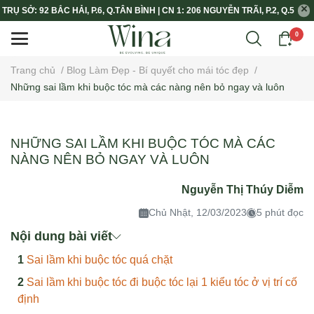
TRỤ SỞ: 92 BẮC HẢI, P.6, Q.TÂN BÌNH | CN 1: 206 NGUYỄN TRÃI, P.2, Q.5
0
Trang chủ
/
Blog Làm Đẹp - Bí quyết cho mái tóc đẹp
/
Những sai lầm khi buộc tóc mà các nàng nên bỏ ngay và luôn
NHỮNG SAI LẦM KHI BUỘC TÓC MÀ CÁC
NÀNG NÊN BỎ NGAY VÀ LUÔN
Nguyễn Thị Thúy Diễm
Chủ Nhật, 12/03/2023
5 phút đọc
Nội dung bài viết
Sai lầm khi buộc tóc quá chặt
Sai lầm khi buộc tóc đi buộc tóc lại 1 kiểu tóc ở vị trí cố
định