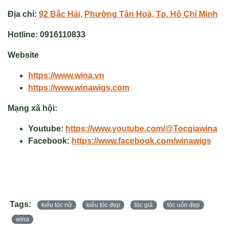
Địa chỉ:
92 Bắc Hải, Phường Tân Hoà, Tp. Hồ Chí Minh
Hotline:
0916110833
Website
https://www.wina.vn
https://www.winawigs.com
Mạng xã hội:
Youtube:
https://www.youtube.com/@Tocgiawina
Facebook:
https://www.facebook.com/winawigs
Tags:
kiểu tóc nữ
kiểu tóc đẹp
tóc giả
tóc uốn đẹp
wina