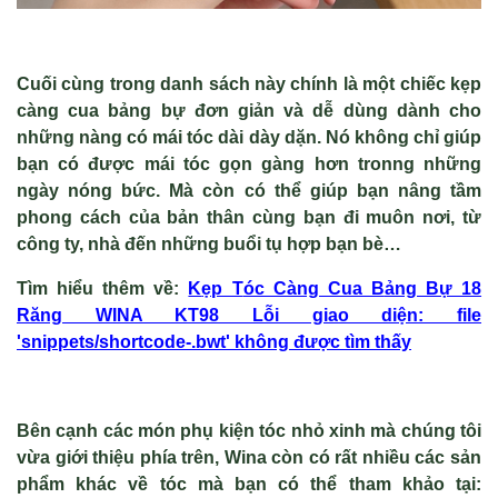
Cuối cùng trong danh sách này chính là một chiếc kẹp
càng cua bảng bự đơn giản và dễ dùng dành cho
những nàng có mái tóc dài dày dặn. Nó không chỉ giúp
bạn có được mái tóc gọn gàng hơn tronng những
ngày nóng bức. Mà còn có thể giúp bạn nâng tầm
phong cách của bản thân cùng bạn đi muôn nơi, từ
công ty, nhà đến những buổi tụ hợp bạn bè…
Tìm hiểu thêm v
ề
:
K
ẹp T
óc Càng Cua B
ảng Bự 18
Răng WINA KT98 Lỗi giao diện: file
'snippets/shortcode-.bwt' không được tìm thấy
Bên cạnh các món phụ kiện tóc nhỏ xinh mà chúng tôi
vừa giới thiệu phía trên, Wina còn có rất nhiều các sản
phẩm khác về tóc mà bạn có thể tham khảo tại: