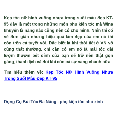
Kẹp tóc nữ hình vuông nhựa trong suốt màu đẹp KT-
95 đây là một trong những món phụ kiện tóc mà Wina
khuyên là nàng nào cũng nên có cho mình. Nhìn thì có
vẻ đơn giản nhưng hiệu quả làm đẹp của em nó thì
còn trên cả tuyệt vời. Đặc biệt là khi thời tiết ở VN vô
cùng thất thường, chỉ cần có em nó là mái tóc dài
lượm thượm bết dính của bạn sẽ trở nên thật gọn
gàng, thanh lịch và đôi khi còn cả sự sang chảnh nữa.
Tìm hiểu thêm v
ề
:
K
ẹp T
óc N
ữ H
ình Vuông Nh
ựa
Trong Suốt M
àu Đ
ẹp KT-95
D
ụng C
ụ Búi Tóc Đa Năng - phụ kiện tóc nhỏ xinh