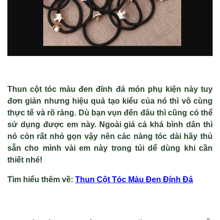
Thun cột tóc màu đen đính đá món phụ kiện này tuy
đơn giản nhưng hiệu quả tạo kiểu của nó thì vô cùng
thực tế và rõ ràng. Dù bạn vụn đến đâu thì cũng có thể
sử dụng được em này. Ngoài giá cả khá bình dân thì
nó còn rất nhỏ gọn vậy nên các nàng tóc dài hãy thủ
sẵn cho mình vài em này trong túi dể dùng khi cần
thiết nhé!
Tìm hiểu thêm v
ề
:
Thun C
ột T
óc Màu Đen Đính Đá