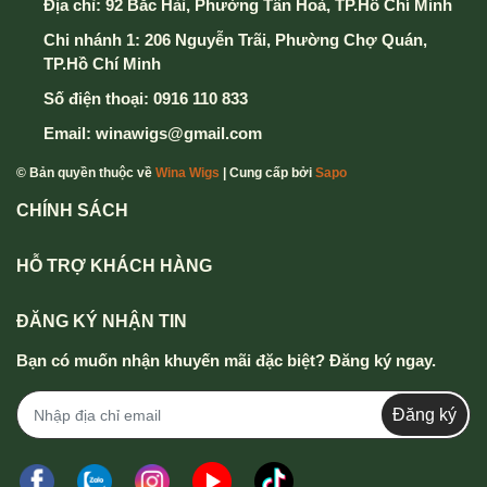
Địa chỉ:
92 Bắc Hải, Phường Tân Hoà, TP.Hồ Chí Minh
Chi nhánh 1: 206 Nguyễn Trãi, Phường Chợ Quán,
TP.Hồ Chí Minh
Số điện thoại:
0916 110 833
Email:
winawigs@gmail.com
© Bản quyền thuộc về
Wina Wigs
| Cung cấp bởi
Sapo
CHÍNH SÁCH
HỖ TRỢ KHÁCH HÀNG
ĐĂNG KÝ NHẬN TIN
Bạn có muốn nhận khuyến mãi đặc biệt? Đăng ký ngay.
Đăng ký