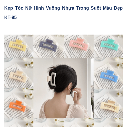
K
ẹp Tóc N
ữ Hình Vuông Nh
ựa Trong Su
ốt Màu Đ
ẹp
KT-95