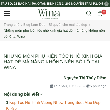
TRỤ SỞ: 92 BẮC HẢI, P.6, Q.TÂN BÌNH | CN 1: 206 NGUYỄN TRÃI, P.2, Q.5
0
Trang chủ
/
Blog Làm Đẹp - Bí quyết cho mái tóc đẹp
/
Những món phụ kiện tóc nhỏ xinh giá hạt dẻ mà nàng không nên
bỏ lỡ tại Wina
NHỮNG MÓN PHỤ KIỆN TÓC NHỎ XINH GIÁ
HẠT DẺ MÀ NÀNG KHÔNG NÊN BỎ LỠ TẠI
WINA
Nguyễn Thị Thúy Diễm
Thứ Sáu, 10/03/2023
5 phút đọc
Nội dung bài viết
Kẹp Tóc Nữ Hình Vuông Nhựa Trong Suốt Màu Đẹp
KT-95