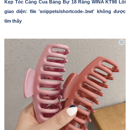
K
ẹp Tóc Càng Cua B
ảng B
ự 18 Răng WINA KT98 Lỗi
giao diện: file 'snippets/shortcode-.bwt' không được
tìm thấy