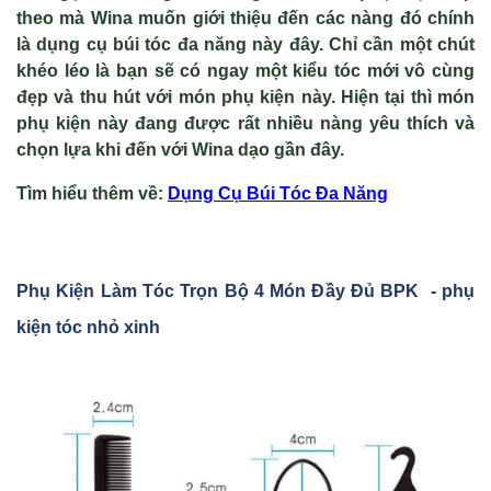
theo mà Wina muốn giới thiệu đến các nàng đó chính
là dụng cụ búi tóc đa năng này đây. Chỉ cần một chút
khéo léo là bạn sẽ có ngay một kiểu tóc mới vô cùng
đẹp và thu hút với món phụ kiện này. Hiện tại thì món
phụ kiện này đang được rất nhiều nàng yêu thích và
chọn lựa khi đến với Wina dạo gần đây.
Tìm hiểu thêm v
ề
:
D
ụng Cụ B
úi Tóc Đa Năng
Ph
ụ Ki
ện Làm Tóc Tr
ọn B
ộ 4 Món Đ
ầy Đ
ủ BPK - phụ
kiện tóc nhỏ xinh