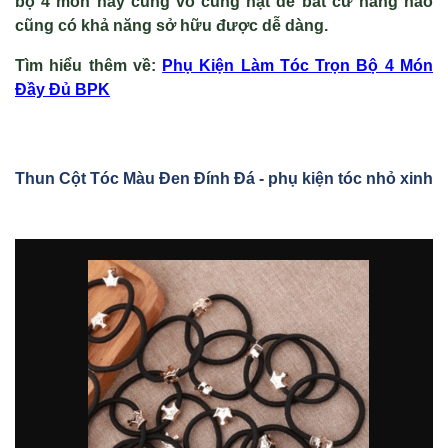
bộ 4 món này cũng vô cùng hạt dẻ bất cứ nàng nào
cũng có khả năng sở hữu được dễ dàng.
Tìm hiểu thêm v
ề
:
Ph
ụ Kiện L
àm Tóc Tr
ọn Bộ 4 M
ón
Đ
ầy Đủ BPK
Thun C
ột Tóc Màu Đen Đính Đá
- phụ kiện tóc nhỏ xinh