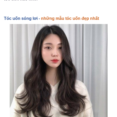
Tóc u
ốn s
óng lơi -
những mẫu tóc uốn đẹp nhất