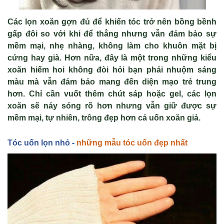
Các l
ọn xoăn gợn đủ để khiến t
óc tr
ở n
ên b
ồng bềnh
gấp đ
ôi so v
ới khi để thẳng nhưng vẫn đảm bảo sự
mềm mại, nhẹ nh
àng, không làm cho khuôn m
ặt bị
cứng hay gi
à. Hơn n
ữa, đ
ây là m
ột trong những kiểu
xoăn hiếm hoi kh
ông đòi h
ỏi bạn phải nhuộm s
áng
màu mà v
ẫn đảm bảo mang đến diện mạo trẻ trung
hơn. Chỉ cần vuốt th
êm chút sáp ho
ặc gel, c
ác l
ọn
xoăn sẽ nảy s
óng rõ hơn nhưng v
ẫn giữ được sự
mềm mại, tự nhi
ên, trông đ
ẹp hơn cả uốn xoăn giả.
T
óc u
ốn lọn nhỏ -
những mẫu tóc uốn đẹp nhất