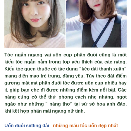
T
óc ng
ắn ngang vai uốn cụp phần đu
ôi cũng là m
ột
kiểu t
óc ng
ắn nằm trong top y
êu thích c
ủa c
ác nàng.
Ki
ểu t
óc quen thu
ộc c
ó tác d
ụng "k
éo dài thanh xuân"
mang di
ện mạo trẻ trung, đ
áng yêu. Tùy theo đ
ặt điểm
gương mặt m
à ph
ần đu
ôi tóc đư
ợc uốn cụp nhiều hay
ít, giúp b
ạn che đi được những điểm k
ém n
ổi bật. C
ác
nàng cũng có th
ể thử phong c
ách nh
ẹ nh
àng, ng
ọt
ng
ào như nh
ững " n
àng thơ" t
ại sứ sở hoa anh đ
ào,
khi k
ết hợp phần m
ái ngang n
ữ t
ính.
U
ốn đu
ôi setting dài -
những mẫu tóc uốn đẹp nhất