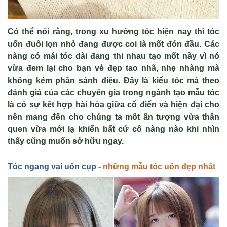
C
ó th
ể n
ói r
ằng, trong xu hướng t
óc hi
ện nay th
ì tóc
u
ốn đu
ôi l
ọn nhỏ đang được coi l
à m
ốt đ
ón đ
ầu. C
ác
nàng có mái tóc dài đang thi nhau t
ạo mốt n
ày vì nó
v
ừa đem lại cho bạn vẻ đẹp tao nh
ã, nh
ẹ nh
àng mà
không kém ph
ần s
ành đi
ệu.
Đ
ây là ki
ểu t
óc mà theo
đánh giá c
ủa c
ác chuyên gia trong ngành t
ạo mẫu t
óc
là có s
ự kết hợp h
ài hòa gi
ữa cổ điển v
à hi
ện đại cho
n
ên mang đ
ến cho ch
úng ta môt
ấn tượng vừa th
ân
quen v
ừa mới lạ khiến bất cứ c
ô nàng nào khi nhìn
th
ấy cũng muốn sở hữu ngay.
T
óc ngang vai u
ốn cụp -
những mẫu tóc uốn đẹp nhất