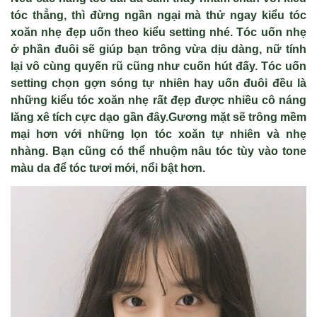
t
óc th
ẳng, th
ì đ
ừng ngần ngại m
à th
ử ngay kiểu t
óc
xoăn nh
ẹ đẹp uốn theo kiểu setting nh
é. Tóc u
ốn nhẹ
ở phần đu
ôi s
ẽ gi
úp b
ạn tr
ông v
ừa dịu d
àng, n
ữ t
ính
l
ại v
ô cùng quy
ến rũ cũng như cuốn h
út đ
ấy. T
óc u
ốn
setting chọn gợn s
óng t
ự nhi
ên hay u
ốn đu
ôi đ
ều l
à
nh
ững kiểu t
óc xoăn nh
ẹ rất đẹp được nhiều c
ô náng
lăng xê tích c
ực dạo gần đ
ây.Gương m
ặt sẽ tr
ông m
ềm
mại hơn với những lọn t
óc xoăn t
ự nhi
ên và nh
ẹ
nh
àng. B
ạn cũng c
ó th
ể nhuộm n
âu tóc tùy vào tone
màu da đ
ể t
óc tươi m
ới, nổi bật hơn.