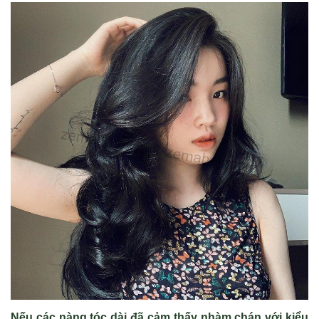
N
ếu c
ác nàng tóc dài đã c
ảm thấy nh
àm chán v
ới kiểu