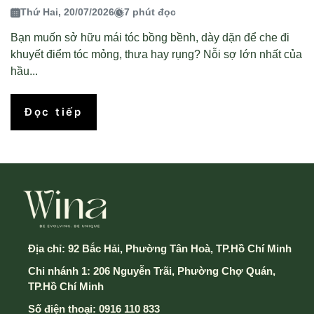
Thứ Hai, 20/07/2026
7 phút đọc
Bạn muốn sở hữu mái tóc bồng bềnh, dày dặn để che đi
khuyết điểm tóc mỏng, thưa hay rụng? Nỗi sợ lớn nhất của
hầu...
Đọc tiếp
Địa chỉ:
92 Bắc Hải, Phường Tân Hoà, TP.Hồ Chí Minh
Chi nhánh 1: 206 Nguyễn Trãi, Phường Chợ Quán,
TP.Hồ Chí Minh
Số điện thoại:
0916 110 833