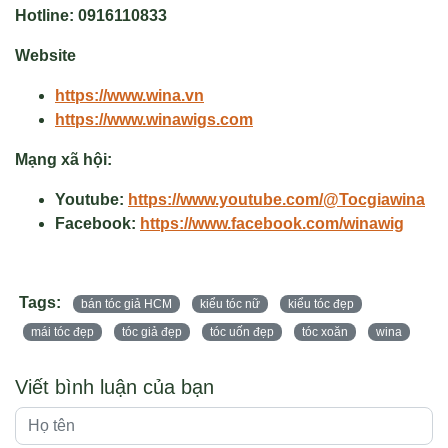
Hotline:
0916110833
Website
https://www.wina.vn
https://www.winawigs.com
Mạng xã hội:
Youtube:
https://www.youtube.com/@Tocgiawina
Facebook:
https://www.facebook.com/winawig
Tags:
bán tóc giả HCM
kiểu tóc nữ
kiểu tóc đẹp
mái tóc đẹp
tóc giả đẹp
tóc uốn đẹp
tóc xoăn
wina
Viết bình luận của bạn