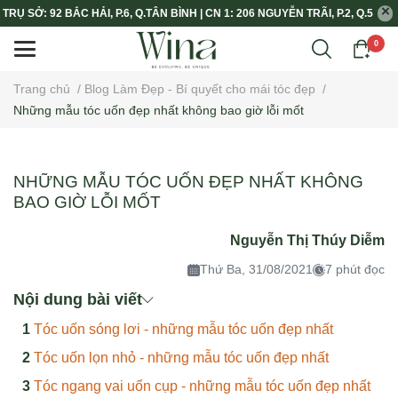
TRỤ SỞ: 92 BẮC HẢI, P.6, Q.TÂN BÌNH | CN 1: 206 NGUYỄN TRÃI, P.2, Q.5
0
Trang chủ
/
Blog Làm Đẹp - Bí quyết cho mái tóc đẹp
/
Những mẫu tóc uốn đẹp nhất không bao giờ lỗi mốt
NHỮNG MẪU TÓC UỐN ĐẸP NHẤT KHÔNG
BAO GIỜ LỖI MỐT
Nguyễn Thị Thúy Diễm
Thứ Ba, 31/08/2021
7 phút đọc
Nội dung bài viết
Tóc uốn sóng lơi - những mẫu tóc uốn đẹp nhất
Tóc uốn lọn nhỏ - những mẫu tóc uốn đẹp nhất
Tóc ngang vai uốn cụp - những mẫu tóc uốn đẹp nhất