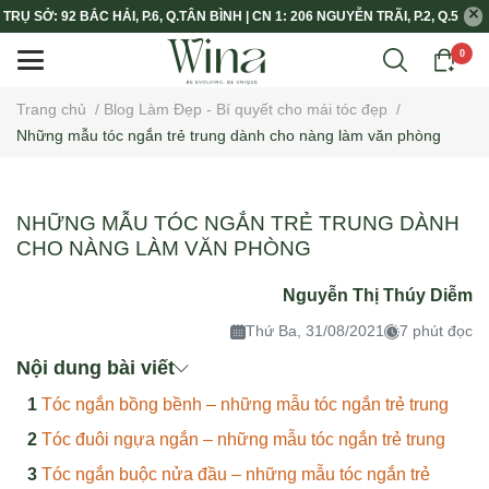
TRỤ SỞ: 92 BẮC HẢI, P.6, Q.TÂN BÌNH | CN 1: 206 NGUYỄN TRÃI, P.2, Q.5
0
Trang chủ
/
Blog Làm Đẹp - Bí quyết cho mái tóc đẹp
/
Những mẫu tóc ngắn trẻ trung dành cho nàng làm văn phòng
NHỮNG MẪU TÓC NGẮN TRẺ TRUNG DÀNH
CHO NÀNG LÀM VĂN PHÒNG
Nguyễn Thị Thúy Diễm
Thứ Ba, 31/08/2021
7 phút đọc
Nội dung bài viết
Tóc ngắn bồng bềnh – những mẫu tóc ngắn trẻ trung
Tóc đuôi ngựa ngắn – những mẫu tóc ngắn trẻ trung
Tóc ngắn buộc nửa đầu – những mẫu tóc ngắn trẻ