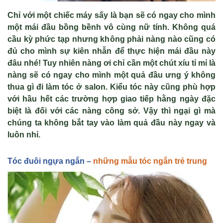
Chỉ với một chiếc m
áy s
ấy l
à b
ạn sẽ c
ó ngay cho mình
m
ột m
ái đ
ầu bồng bềnh v
ô cùng n
ữ t
ính. Không quá
c
ầu kỳ phức tạp nhưng kh
ông ph
ải n
àng nào cũng có
đ
ủ cho m
ình s
ự ki
ên nh
ẫn để thực hiện m
ái đ
ầu n
ày
đâu nhé! Tuy nhiên nàng ơi ch
ỉ cần một ch
út xíu t
ỉ mỉ l
à
nàng s
ẽ c
ó ngay cho mình m
ột quả đầu ưng
ý không
thua gì đi làm tóc
ở salon. Kiểu t
óc này cũng phù h
ợp
với hầu hết c
ác trư
ờng hợp giao tiếp hằng ng
ày đ
ặc
biệt l
à đ
ối với c
ác nàng công s
ở. Vậy th
ì ng
ại g
ì mà
chúng ta không b
ắt tay v
ào làm qu
ả đầu n
ày ngay và
luôn nh
ỉ.
Tóc
đuôi ng
ựa ngắn
–
những mẫu tóc ngắn trẻ trung