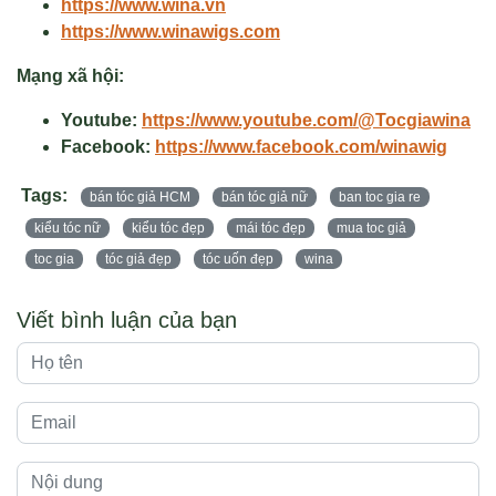
https://www.wina.vn
https://www.winawigs.com
Mạng xã hội:
Youtube:
https://www.youtube.com/@Tocgiawina
Facebook:
https://www.facebook.com/winawig
Tags:
bán tóc giả HCM
bán tóc giả nữ
ban toc gia re
kiểu tóc nữ
kiểu tóc đẹp
mái tóc đẹp
mua toc giả
toc gia
tóc giả đẹp
tóc uốn đẹp
wina
Viết bình luận của bạn