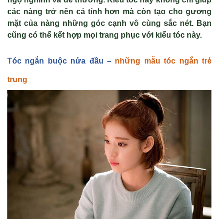
các nàng tr
ở n
ên cá tính hơn mà còn t
ạo cho gương
mặt của n
àng nh
ững g
óc c
ạnh v
ô cùng s
ắc n
ét. B
ạn
cũng c
ó th
ể kết hợp mọi trang phục với kiểu t
óc này.
Tóc ngắn bu
ộc nửa đầu –
những mẫu tóc ngắn trẻ
trung