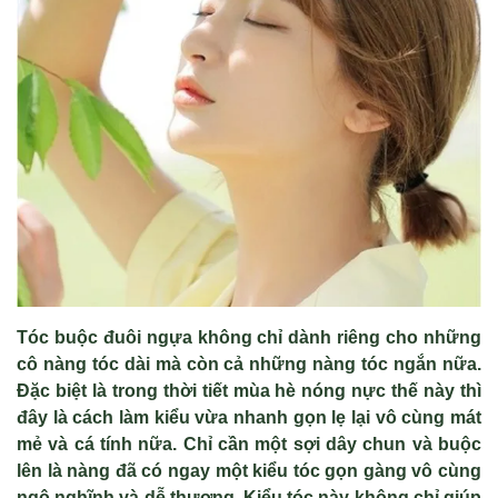
T
óc bu
ộc đu
ôi ng
ựa kh
ông ch
ỉ d
ành riêng cho nh
ững
c
ô nàng tóc dài mà còn c
ả những n
àng tóc ng
ắn nữa.
Đặc biệt l
à trong th
ời tiết m
ùa hè nóng n
ực thế n
ày thì
đây là cách làm ki
ểu vừa nhanh gọn lẹ lại v
ô cùng mát
m
ẻ v
à cá tính n
ữa. Chỉ cần một sợi d
ây chun và bu
ộc
l
ên là nàng đã có ngay m
ột kiểu t
óc g
ọn g
àng vô cùng
ng
ộ nghĩnh v
à d
ễ thương. Kiểu t
óc này không ch
ỉ gi
úp