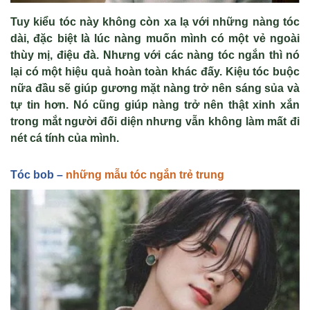
Tuy kiểu t
óc này không còn xa l
ạ với những n
àng tóc
dài, đ
ặc biệt l
à lúc nàng mu
ốn m
ình có m
ột vẻ ngo
ài
thùy m
ị, điệu đ
à. Nhưng v
ới c
ác nàng tóc ng
ắn th
ì nó
l
ại c
ó m
ột hiệu quả ho
àn toàn khác đ
ấy. Kiệu t
óc bu
ộc
nữa đầu sẽ gi
úp gương m
ặt n
àng tr
ở n
ên sáng s
ủa v
à
t
ự tin hơn. N
ó cũng giúp nàng tr
ở n
ên th
ật xinh xắn
trong mắt người đối diện nhưng vẫn kh
ông làm m
ất đi
n
ét cá tính c
ủa m
ình.
Tóc bob –
những mẫu tóc ngắn trẻ trung