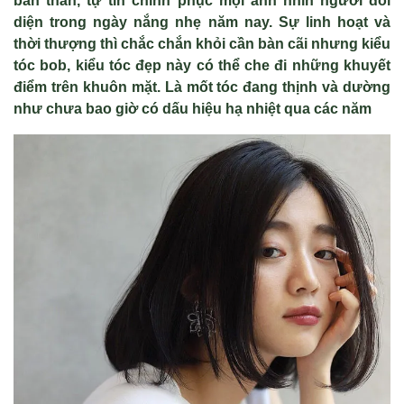
bản th
ân, t
ự tin chinh phục mọi
ánh nhìn ngư
ời đối
diện trong ng
ày n
ắng nhẹ năm nay. Sự linh hoạt v
à
th
ời thượng th
ì ch
ắc chắn khỏi cần b
àn cãi nhưng ki
ểu
t
óc bob, ki
ểu t
óc đ
ẹp n
ày có th
ể che đi những khuyết
điểm tr
ên khuôn m
ặt. L
à m
ốt t
óc đang th
ịnh v
à dư
ờng
như chưa bao giờ c
ó d
ấu hiệu hạ nhiệt qua c
ác năm