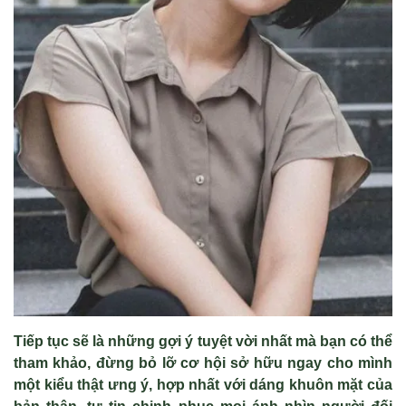
Tiếp tục sẽ l
à nh
ững gợi
ý tuy
ệt vời nhất m
à b
ạn c
ó th
ể
tham khảo, đừng bỏ lỡ cơ hội sở hữu ngay cho m
ình
m
ột kiểu thật ưng
ý, h
ợp nhất với d
áng khuôn m
ặt của