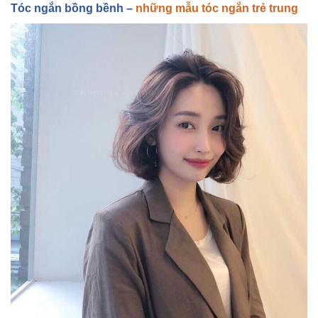
Tóc ng
ắn bồng bềnh –
những mẫu tóc ngắn trẻ trung