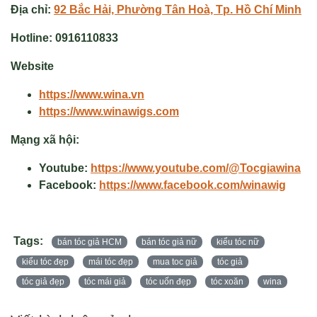
Địa chỉ:
92 Bắc Hải, Phường Tân Hoà, Tp. Hồ Chí Minh
Hotline:
0916110833
Website
https://www.wina.vn
https://www.winawigs.com
Mạng xã hội:
Youtube:
https://www.youtube.com/@Tocgiawina
Facebook:
https://www.facebook.com/winawig
Tags:
bán tóc giả HCM
bán tóc giả nữ
kiểu tóc nữ
kiểu tóc đẹp
mái tóc đẹp
mua toc giả
tóc giả
tóc giả đẹp
tóc mái giả
tóc uốn đẹp
tóc xoăn
wina