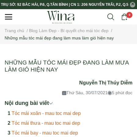
TRỤ SỞ: 92 BẮC HẢI, P.6, Q.TÂN BÌNH | CN 1: 206 NGUYỄN TRÃI, P.2, Q.5
0
Trang chủ
/
Blog Làm Đẹp - Bí quyết cho mái tóc đẹp
/
Những mẫu tóc mái đẹp đang làm mưa làm gió hiện nay
NHỮNG MẪU TÓC MÁI ĐẸP ĐANG LÀM MƯA
LÀM GIÓ HIỆN NAY
Nguyễn Thị Thúy Diễm
Thứ Sáu, 30/07/2021
5 phút đọc
Nội dung bài viết
Tóc mái xoăn - mau toc mai dep
Tóc mái thưa - mau toc mai dep
Tóc mái bay - mau toc mai dep