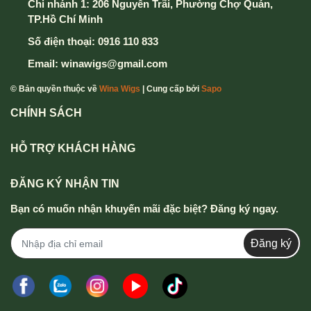
Chi nhánh 1: 206 Nguyễn Trãi, Phường Chợ Quán,
TP.Hồ Chí Minh
Số điện thoại:
0916 110 833
Email:
winawigs@gmail.com
© Bản quyền thuộc về
Wina Wigs
| Cung cấp bởi
Sapo
CHÍNH SÁCH
HỖ TRỢ KHÁCH HÀNG
ĐĂNG KÝ NHẬN TIN
Bạn có muốn nhận khuyến mãi đặc biệt? Đăng ký ngay.
Đăng ký