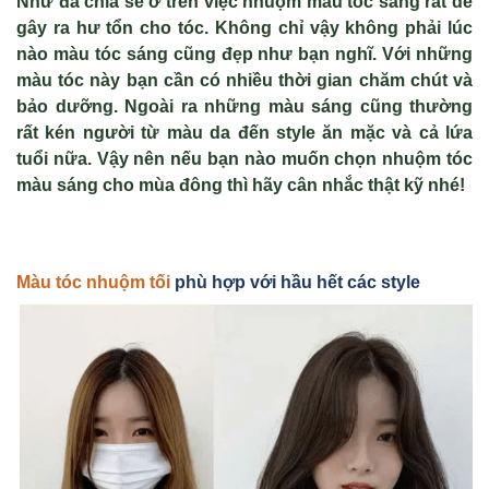
Như đã chia sẻ ở trên việc nhuộm màu tóc sáng rất dễ
gây ra hư tổn cho tóc. Không chỉ vậy không phải lúc
nào màu tóc sáng cũng đẹp như bạn nghĩ. Với những
màu tóc này bạn cần có nhiều thời gian chăm chút và
bảo dưỡng. Ngoài ra những màu sáng cũng thường
rất kén người từ màu da đến style ăn mặc và cả lứa
tuổi nữa. Vậy nên nếu bạn nào muốn chọn nhuộm tóc
màu sáng cho mùa đông thì hãy cân nhắc thật kỹ nhé!
Màu tóc nhuộm tối
phù hợp với hầu hết các style