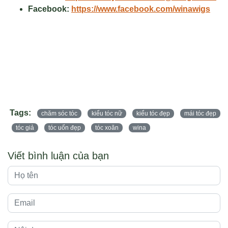
Facebook:
https://www.facebook.com/winawigs
Tags:
chăm sóc tóc
kiểu tóc nữ
kiểu tóc đẹp
mái tóc đẹp
tóc giả
tóc uốn đẹp
tóc xoăn
wina
Viết bình luận của bạn