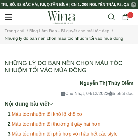
TRỤ SỞ: 92 BẮC HẢI, P.6, Q.TÂN BÌNH | CN 1: 206 NGUYỄN TRÃI, P.2, Q.5
0
Trang chủ
/
Blog Làm Đẹp - Bí quyết cho mái tóc đẹp
/
Những lý do bạn nên chọn màu tóc nhuộm tối vào mùa đông
NHỮNG LÝ DO BẠN NÊN CHỌN MÀU TÓC
NHUỘM TỐI VÀO MÙA ĐÔNG
Nguyễn Thị Thúy Diễm
Chủ Nhật, 04/12/2022
5 phút đọc
Nội dung bài viết
Màu tóc nhuộm tối khó lộ khô xơ
Màu tóc nhuộm tối thường ít gây hại hơn
Màu tóc nhuộm tối phù hợp với hầu hết các style