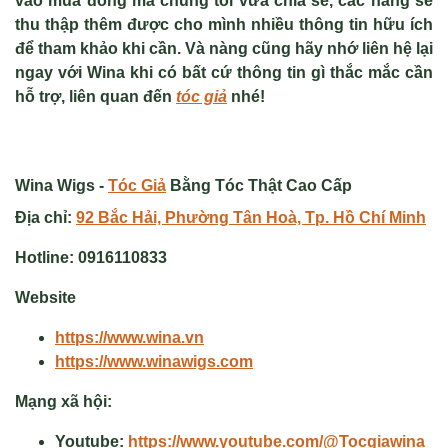
vào mùa đông mà chúng tôi vừa chia sẻ, các nàng sẽ
thu thập thêm được cho mình nhiều thông tin hữu ích
để tham khảo khi cần. Và nàng cũng hãy nhớ liên hệ lại
ngay với Wina khi có bất cứ thông tin gì thắc mắc cần
hỗ trợ, liên quan đến
tóc giả
nhé!
Wina Wigs -
Tóc Giả
Bằng Tóc Thật Cao Cấp
Địa chỉ:
92 Bắc Hải, Phường Tân Hoà, Tp. Hồ Chí Minh
Hotline:
0916110833
Website
https://www.wina.vn
https://www.winawigs.com
Mạng xã hội:
Youtube:
https://www.youtube.com/@Tocgiawina