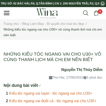
TRỤ SỞ: 92 BẮC HẢI, P.6, Q.TÂN BÌNH | CN 1: 206 NGUYỄN TRÃI, P.2, Q.5
0
Trang chủ
/
Blog Làm Đẹp - Bí quyết cho mái tóc đẹp
/
Những kiểu tóc ngang vai cho U30+ vô cùng thanh lịch mà chị em
nên biết
NHỮNG KIỂU TÓC NGANG VAI CHO U30+ VÔ
CÙNG THANH LỊCH MÀ CHỊ EM NÊN BIẾT
Nguyễn Thị Thúy Diễm
Thứ Hai, 27/06/2022
5 phút đọc
Nội dung bài viết
Kiểu tóc ngang vai layer - tóc ngang vai cho U30+
Kiểu tóc ngang vai đuôi cá - tóc ngang vai cho U30+