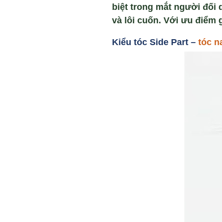
biệt trong mắt người đối 
và lôi cuốn. Với ưu điểm
Ki
ểu tóc Side Part –
tóc n