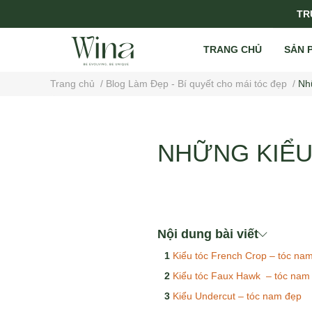
TRỤ
TRANG CHỦ
SẢN 
Trang chủ
/
Blog Làm Đẹp - Bí quyết cho mái tóc đẹp
/
Nh
NHỮNG KIỂU
Nội dung bài viết
Kiểu tóc French Crop – tóc na
Kiểu tóc Faux Hawk – tóc nam
Kiểu Undercut – tóc nam đẹp