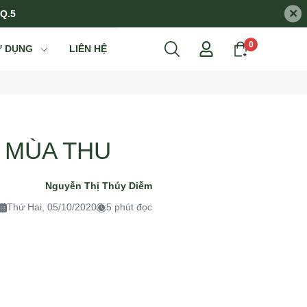
×
 Q.5
0
Ử DỤNG
LIÊN HỆ
 MÙA THU
Nguyễn Thị Thúy Diễm
Thứ Hai, 05/10/2020
5 phút đọc