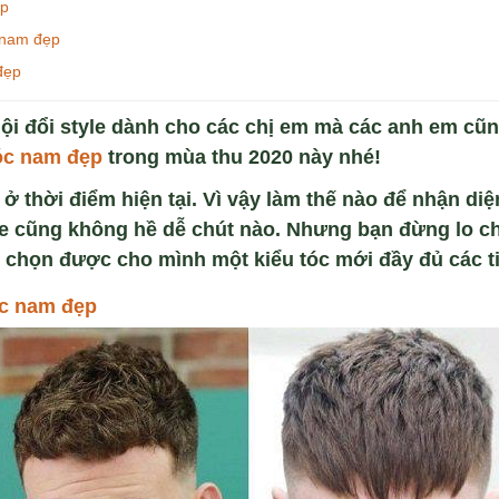
ẹp
 nam đẹp
đẹp
hội đổi style dành cho các chị em mà các anh em cũn
óc nam đẹp
trong mùa thu 2020 này nhé!
ở thời điểm hiện tại. Vì vậy làm thế nào để nhận di
e cũng không hề dễ chút nào. Nhưng bạn đừng lo c
ẽ chọn được cho mình một kiểu tóc mới đầy đủ các ti
óc nam đẹp