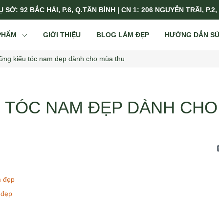
 SỞ: 92 BẮC HẢI, P.6, Q.TÂN BÌNH | CN 1: 206 NGUYỄN TRÃI, P.2,
PHẨM
GIỚI THIỆU
BLOG LÀM ĐẸP
HƯỚNG DẪN S
ững kiểu tóc nam đẹp dành cho mùa thu
 TÓC NAM ĐẸP DÀNH CHO
m đẹp
 đẹp