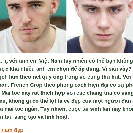
 lạ với anh em Việt Nam tuy nhiên có thể bạn không
c khá nhiều anh em chọn để áp dụng. Vì sau vậy? Vì
lịch lãm theo nét quý ông trông vô cùng thu hút. Với
trán. French Crop theo phong cách hiện đại có sự ph
 Mái tóc này rất thích hợp với các chàng trai có vần
ệu, không gì có thể lột tả vẻ đẹp của một người đà
 mái tóc ngắn. Tuy nhiên, cuộc tái sinh lần này khô
 tấu sáng tạo và linh hoạt.
c nam đẹp