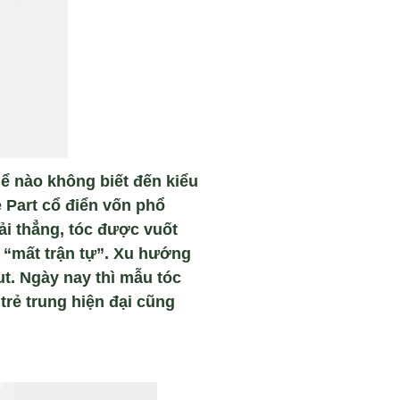
ể nào không biết đến kiểu
e Part cổ điển vốn phổ
ải thẳng, tóc được vuốt
 “mất trận tự”. Xu hướng
t. Ngày nay thì mẫu tóc
trẻ trung hiện đại cũng