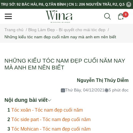
TRỤ SỞ: 92 BẮC HẢI, P.6, Q.TÂN BÌNH | CN 1: 206 NGUYỄN TRÃI, P.2, Q.5
0
Trang chủ
/
Blog Làm Đẹp - Bí quyết cho mái tóc đẹp
/
Những kiểu tóc nam đẹp cuối năm nay mà anh em nên biết
NHỮNG KIỂU TÓC NAM ĐẸP CUỐI NĂM NAY
MÀ ANH EM NÊN BIẾT
Nguyễn Thị Thúy Diễm
Thứ Bảy, 04/12/2021
5 phút đọc
Nội dung bài viết
Tóc xoăn - Tóc nam đẹp cuối năm
Tóc side part - Tóc nam đẹp cuối năm
Tóc Mohican - Tóc nam đẹp cuối năm