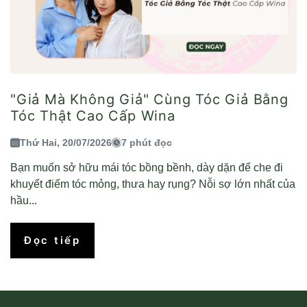
"Giả Mà Không Giả" Cùng Tóc Giả Bằng
Tóc Thật Cao Cấp Wina
Thứ Hai, 20/07/2026
7 phút đọc
Bạn muốn sở hữu mái tóc bồng bềnh, dày dặn để che đi
khuyết điểm tóc mỏng, thưa hay rụng? Nỗi sợ lớn nhất của
hầu...
Đọc tiếp