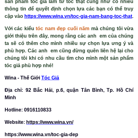
sản phẩm tóc giả làm từ tóc thật cũng như có nhiều
thông tin để quyết định chọn lựa các bạn có thể truy
cập vào
https://www.wina.vn/toc-gia-nam-bang-toc-that
.
Với các kiểu
tóc nam đẹp cuối năm
mà chúng tôi vừa
giới thiệu trên đây, mong rằng các anh em của chúng
ta sẽ có thêm cho mình nhiều sự chọn lựa ưng ý và
phù hợp. Các anh em cũng đừng quên liên hệ lại cho
chúng tôi khi có nhu cầu tìm cho mình một sản phẩm
tóc giả phù hợp nhé!
Wina - Th
ế
Gi
ớ
i
Tóc Giả
Đ
ị
a ch
ỉ
: 92 B
ắ
c H
ả
i, p.6, qu
ậ
n Tân Bình, Tp. H
ồ
Chí
Minh
Hotline: 0916110833
Website:
https://www.wina.vn/
https://www.wina.vn/toc-gia-dep