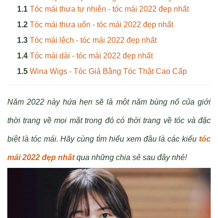
Tóc mái thưa tự nhiên - tóc mái 2022 đẹp nhất
Tóc mái thưa uốn - tóc mái 2022 đẹp nhất
Tóc mái lệch - tóc mái 2022 đẹp nhất
Tóc mái dài - tóc mái 2022 đẹp nhất
Wina Wigs - Tóc Giả Bằng Tóc Thật Cao Cấp
Năm 2022 này hứa hẹn sẽ là một năm bùng nổ của giới
thời trang về mọi mặt trong đó có thời trang về tóc và đặc
biệt là tóc mái. Hãy cùng tìm hiểu xem đâu là các kiểu
tóc
mái 2022 đẹp nhất
qua những chia sẻ sau đây nhé!