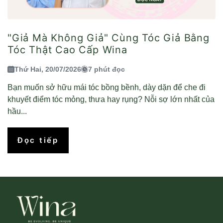
"Giả Mà Không Giả" Cùng Tóc Giả Bằng
Tóc Thật Cao Cấp Wina
Thứ Hai, 20/07/2026
7 phút đọc
Bạn muốn sở hữu mái tóc bồng bềnh, dày dặn để che đi
khuyết điểm tóc mỏng, thưa hay rụng? Nỗi sợ lớn nhất của
hầu...
Đọc tiếp