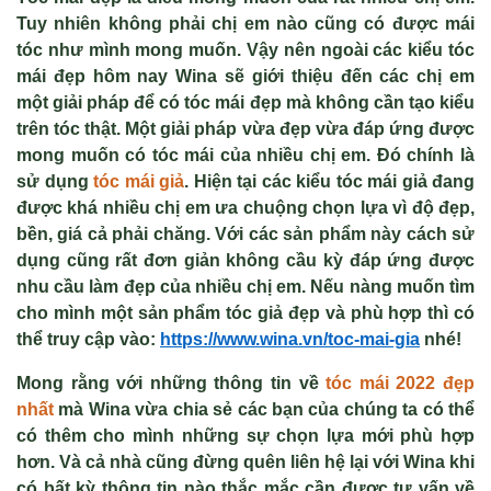
Tuy nhiên không phải chị em nào cũng có được mái
tóc như mình mong muốn. Vậy nên ngoài các kiểu tóc
mái đẹp hôm nay Wina sẽ giới thiệu đến các chị em
một giải pháp để có tóc mái đẹp mà không cần tạo kiểu
trên tóc thật. Một giải pháp vừa đẹp vừa đáp ứng được
mong muốn có tóc mái của nhiều chị em. Đó chính là
sử dụng
tóc mái giả
.
Hiện tại các kiểu tóc mái giả đang
được khá nhiều chị em ưa chuộng chọn lựa vì độ đẹp,
bền, giá cả phải chăng. Với các sản phẩm này cách sử
dụng cũng rất đơn giản không cầu kỳ đáp ứng được
nhu cầu làm đẹp của nhiều chị em. Nếu nàng muốn tìm
cho mình một sản phẩm tóc giả đẹp và phù hợp thì có
thể truy cập vào:
https://www.wina.vn/toc-mai-gia
nhé!
Mong rằng với những thông tin về
tóc mái 2022 đẹp
nhất
mà Wina vừa chia sẻ các bạn của chúng ta có thể
có thêm cho mình những sự chọn lựa mới phù hợp
hơn. Và cả nhà cũng đừng quên liên hệ lại với Wina khi
có bất kỳ thông tin nào thắc mắc cần được tư vấn về