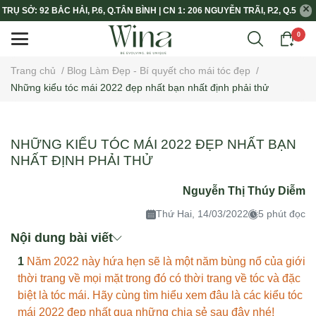
TRỤ SỞ: 92 BẮC HẢI, P.6, Q.TÂN BÌNH | CN 1: 206 NGUYỄN TRÃI, P.2, Q.5
0
Trang chủ
/
Blog Làm Đẹp - Bí quyết cho mái tóc đẹp
/
Những kiểu tóc mái 2022 đẹp nhất bạn nhất định phải thử
NHỮNG KIỂU TÓC MÁI 2022 ĐẸP NHẤT BẠN
NHẤT ĐỊNH PHẢI THỬ
Nguyễn Thị Thúy Diễm
Thứ Hai, 14/03/2022
5 phút đọc
Nội dung bài viết
Năm 2022 này hứa hẹn sẽ là một năm bùng nổ của giới
thời trang về mọi mặt trong đó có thời trang về tóc và đặc
biệt là tóc mái. Hãy cùng tìm hiểu xem đâu là các kiểu tóc
mái 2022 đẹp nhất qua những chia sẻ sau đây nhé!