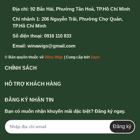
Địa chỉ:
92 Bắc Hải, Phường Tân Hoà, TP.Hồ Chí Minh
Chi nhánh 1: 206 Nguyễn Trãi, Phường Chợ Quán,
TP.Hồ Chí Minh
Số điện thoại:
0916 110 833
Email:
winawigs@gmail.com
© Bản quyền thuộc về
Wina Wigs
| Cung cấp bởi
Sapo
CHÍNH SÁCH
HỖ TRỢ KHÁCH HÀNG
ĐĂNG KÝ NHẬN TIN
Bạn có muốn nhận khuyến mãi đặc biệt? Đăng ký ngay.
Đăng ký