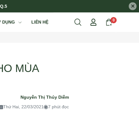
×
 Q.5
0
Ử DỤNG
LIÊN HỆ
HO MÙA
Nguyễn Thị Thúy Diễm
Thứ Hai, 22/03/2021
7 phút đọc