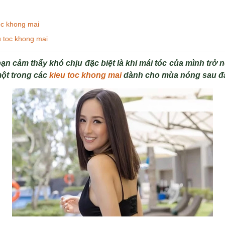
oc khong mai
u toc khong mai
ạn cảm thấy khó chịu đặc biệt là khi mái tóc của mình trở nên
một trong các
kieu toc khong mai
dành cho mùa nóng sau đ