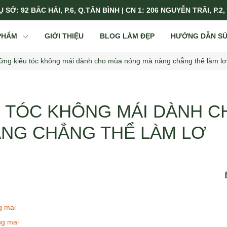
 SỞ: 92 BẮC HẢI, P.6, Q.TÂN BÌNH | CN 1: 206 NGUYỄN TRÃI, P.2,
PHẨM
GIỚI THIỆU
BLOG LÀM ĐẸP
HƯỚNG DẪN S
ững kiểu tóc không mái dành cho mùa nóng mà nàng chẳng thể làm lơ
 TÓC KHÔNG MÁI DÀNH C
NG CHẲNG THỂ LÀM LƠ
g mai
ng mai