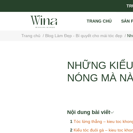
TRỤ
TRANG CHỦ
SẢN 
Trang chủ
/
Blog Làm Đẹp - Bí quyết cho mái tóc đẹp
/
Nh
NHỮNG KIỂU
NÓNG MÀ NÀ
Nội dung bài viết
Tóc lửng thẳng – kieu toc khon
Kiểu tóc đuôi gà – kieu toc kho