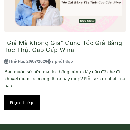
"Giả Mà Không Giả" Cùng Tóc Giả Bằng
Tóc Thật Cao Cấp Wina
Thứ Hai, 20/07/2026
7 phút đọc
Bạn muốn sở hữu mái tóc bồng bềnh, dày dặn để che đi
khuyết điểm tóc mỏng, thưa hay rụng? Nỗi sợ lớn nhất của
hầu...
Đọc tiếp