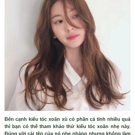
Bên c
ạnh kiểu t
óc xoăn xù có ph
ần c
á tính nhi
ều qu
á
thì b
ạn c
ó th
ể tham khảo thử kiểu t
óc xoăn nh
ẹ n
ày.
Đúng v
ới c
ái tên c
ủa n
ó nh
ẹ nh
àng nhưng không làm