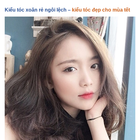
Ki
ểu tóc xoăn r
ẻ ngôi l
ệch –
kiểu tóc đẹp cho mùa tết