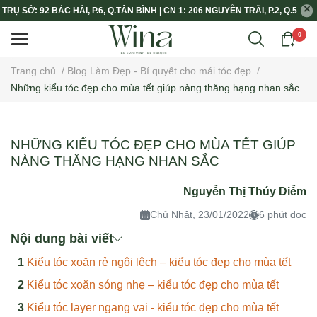
TRỤ SỞ: 92 BẮC HẢI, P.6, Q.TÂN BÌNH | CN 1: 206 NGUYỄN TRÃI, P.2, Q.5
0
Trang chủ
/
Blog Làm Đẹp - Bí quyết cho mái tóc đẹp
/
Những kiểu tóc đẹp cho mùa tết giúp nàng thăng hạng nhan sắc
NHỮNG KIỂU TÓC ĐẸP CHO MÙA TẾT GIÚP
NÀNG THĂNG HẠNG NHAN SẮC
Nguyễn Thị Thúy Diễm
Chủ Nhật, 23/01/2022
6 phút đọc
Nội dung bài viết
Kiểu tóc xoăn rẻ ngôi lệch – kiểu tóc đẹp cho mùa tết
Kiểu tóc xoăn sóng nhẹ – kiểu tóc đẹp cho mùa tết
Kiểu tóc layer ngang vai - kiểu tóc đẹp cho mùa tết