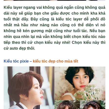
Kiểu layer ngang vai kh
ông quá ng
ắn cũng kh
ông quá
dài này s
ẽ gi
úp b
ạn che giấu được cho m
ình kha khá
tu
ổi thật đấy. Đ
ây cũng là ki
ểu t
óc layer d
ễ phối đồ
nhất m
à h
ầu như n
àng nào cũng có th
ể diện v
ì nó
không h
ề k
én gương m
ặt cũng như tuổi t
ác. N
ếu bạn
nh
ìn qua nhìn l
ại m
à v
ẫn kh
ông bi
ết chọn kiểu t
óc nào
ti
ếp theo th
ì c
ứ chọn kiểu n
ày nhé! Ch
ọn kiểu n
ày thì
c
ứ auto đẹp th
ôi.
Ki
ểu tóc pixie –
kiểu tóc đẹp cho mùa tết