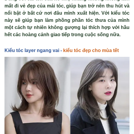
m
ất đi vẻ đẹp của m
ái tóc, giúp b
ạn trở n
ên thu hút và
n
ổi bật ở bất cứ nơi đ
âu mình xu
ất hiện. Với kiểu t
óc
này s
ẽ gi
úp b
ạn l
àm ph
ồng phần t
óc thưa c
ủa m
ình
m
ột c
ách t
ự nhi
ên không gư
ợng lại th
ích h
ợp với hầu
hết c
ác hoàng c
ảnh giao tiếp trong cuộc sống nữa.
Ki
ểu tóc layer ngang vai -
kiểu tóc đẹp cho mùa tết