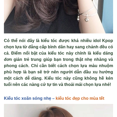
C
ó th
ể n
ói đây là ki
ểu t
óc đư
ợc kh
á nhi
ều idol Kpop
chọn lựa từ đẳng cấp b
ình dân hay sang ch
ảnh đều c
ó
c
ả. Điểm nổi bật của kiểu t
óc này chính là ki
ểu d
áng
đơn gi
ản trẻ trung gi
úp b
ạn trong thật nhẹ nh
àng và
phong cách. Ch
ỉ cần biết c
ách ch
ọn lựa m
àu nhu
ộm
ph
ù h
ợp l
à b
ạn sẽ trở n
ên ngư
ời dẫn đầu xu hướng
một c
ách d
ễ d
àng. Ki
ểu t
óc này cũng không h
ề k
én
tu
ổi n
ên các nàng c
ứ tự tin v
à tho
ải m
ái ch
ọn lựa nh
é!
Ki
ểu tóc xoăn sóng nh
ẹ –
kiểu tóc đẹp cho mùa tết