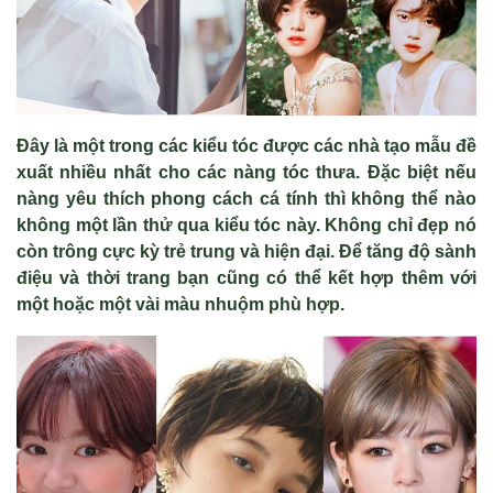
Đây là m
ột trong c
ác ki
ểu t
óc đư
ợc c
ác nhà t
ạo mẫu đề
xuất nhiều nhất cho c
ác nàng tóc thưa. Đ
ặc biệt nếu
n
àng yêu thích phong cách cá tính thì không th
ể n
ào
không m
ột lần thử qua kiểu t
óc này. Không ch
ỉ đẹp n
ó
còn trông c
ực kỳ trẻ trung v
à hi
ện đại. Để tăng độ s
ành
đi
ệu v
à th
ời trang bạn cũng c
ó th
ể kết hợp th
êm v
ới
một hoặc một v
ài màu nhu
ộm ph
ù h
ợp.