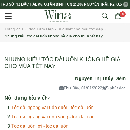
TRỤ SỞ: 92 BẮC HẢI, P.6, Q.TÂN BÌNH | CN 1: 206 NGUYỄN TRÃI, P.2, Q.5
0
Trang chủ
/
Blog Làm Đẹp - Bí quyết cho mái tóc đẹp
/
Những kiểu tóc dài uốn không hề già cho mùa tết này
NHỮNG KIỂU TÓC DÀI UỐN KHÔNG HỀ GIÀ
CHO MÙA TẾT NÀY
Nguyễn Thị Thúy Diễm
Thứ Bảy, 01/01/2022
5 phút đọc
Nội dung bài viết
Tóc dài ngang vai uốn đuôi - tóc dài uốn
Tóc dài ngang vai uốn sóng - tóc dài uốn
Tóc dài uốn lơi - tóc dài uốn