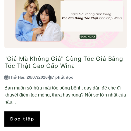
"Giả Mà Không Giả" Cùng Tóc Giả Bằng
Tóc Thật Cao Cấp Wina
Thứ Hai, 20/07/2026
7 phút đọc
Bạn muốn sở hữu mái tóc bồng bềnh, dày dặn để che đi
khuyết điểm tóc mỏng, thưa hay rụng? Nỗi sợ lớn nhất của
hầu...
Đọc tiếp