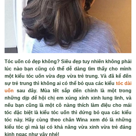
Tóc uốn có đẹp không? Siêu đẹp tuy nhiên không phải
lúc nào bạn cũng có thể dễ dàng tìm thấy cho mình
một kiểu tóc uốn vừa đẹp vừa trẻ trung. Và đã kể đến
sự trẻ trung thì không ai có thể bỏ qua các kiểu
tóc dài
uốn
sau đây. Mùa tết sắp dến chính là một trong
những dịp để hội chị em xúng xính xinh lung linh, và
nếu bạn cũng là một cô nàng thích làm điệu cho mái
tóc đặc biệt là kiểu tóc uốn thì đứng bỏ qua các kiểu
tóc này. Hãy cùng theo chân Wina xem đó là những
kiểu tóc gì mà lại có khả năng vừa xinh vừa trẻ đáng
kinh ngạc như vậy nhé!