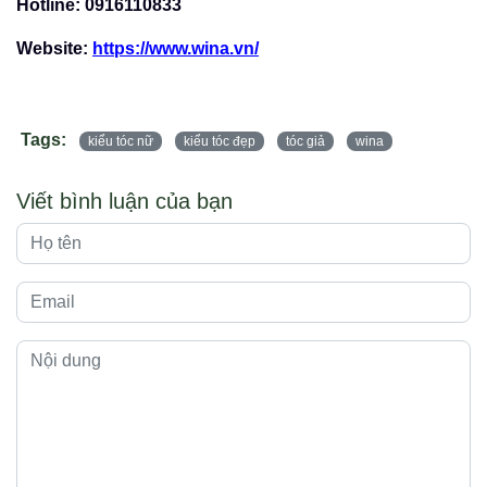
Hotline: 0916110833
Website:
https://www.wina.vn/
Tags:
kiểu tóc nữ
kiểu tóc đẹp
tóc giả
wina
Viết bình luận của bạn