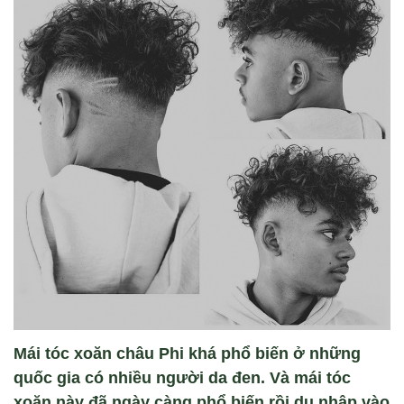
Mái tóc xoăn châu Phi khá phổ biến ở những
quốc gia có nhiều người da đen. Và mái tóc
xoăn này đã ngày càng phổ biến rồi du nhập vào