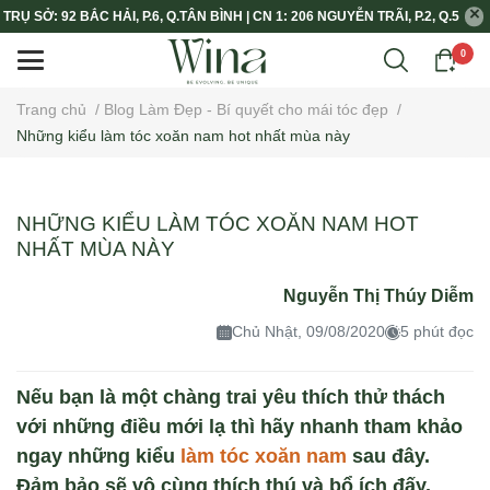
TRỤ SỞ: 92 BẮC HẢI, P.6, Q.TÂN BÌNH | CN 1: 206 NGUYỄN TRÃI, P.2, Q.5
0
Trang chủ
/
Blog Làm Đẹp - Bí quyết cho mái tóc đẹp
/
Những kiểu làm tóc xoăn nam hot nhất mùa này
NHỮNG KIỂU LÀM TÓC XOĂN NAM HOT
NHẤT MÙA NÀY
Nguyễn Thị Thúy Diễm
Chủ Nhật, 09/08/2020
5 phút đọc
Nếu bạn là một chàng trai yêu thích thử thách
với những điều mới lạ thì hãy nhanh tham khảo
ngay những kiểu
làm tóc xoăn nam
sau đây.
Đảm bảo sẽ vô cùng thích thú và bổ ích đấy.