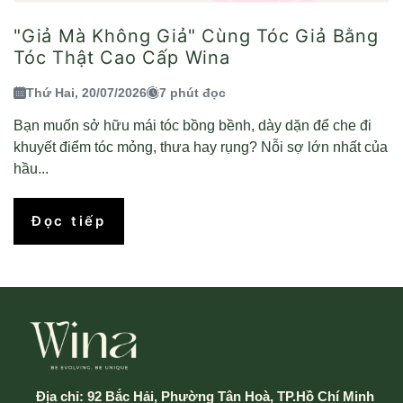
"Giả Mà Không Giả" Cùng Tóc Giả Bằng
Tóc Thật Cao Cấp Wina
Thứ Hai, 20/07/2026
7 phút đọc
Bạn muốn sở hữu mái tóc bồng bềnh, dày dặn để che đi
khuyết điểm tóc mỏng, thưa hay rụng? Nỗi sợ lớn nhất của
hầu...
Đọc tiếp
Địa chỉ:
92 Bắc Hải, Phường Tân Hoà, TP.Hồ Chí Minh