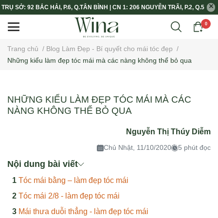
TRỤ SỞ: 92 BẮC HẢI, P.6, Q.TÂN BÌNH | CN 1: 206 NGUYỄN TRÃI, P.2, Q.5
0
Trang chủ
/
Blog Làm Đẹp - Bí quyết cho mái tóc đẹp
/
Những kiểu làm đẹp tóc mái mà các nàng không thể bỏ qua
NHỮNG KIỂU LÀM ĐẸP TÓC MÁI MÀ CÁC
NÀNG KHÔNG THỂ BỎ QUA
Nguyễn Thị Thúy Diễm
Chủ Nhật, 11/10/2020
5 phút đọc
Nội dung bài viết
Tóc mái bằng – làm đẹp tóc mái
Tóc mái 2/8 - làm đẹp tóc mái
Mái thưa duỗi thẳng - làm đẹp tóc mái