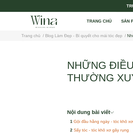
TRỤ
TRANG CHỦ
SẢN 
Trang chủ
/
Blog Làm Đẹp - Bí quyết cho mái tóc đẹp
/
Nh
NHỮNG ĐIỀU
THƯỜNG XUY
Nội dung bài viết
Gội đầu hằng ngày - tóc khô xơ
Sấy tóc - tóc khô xơ gãy rụng