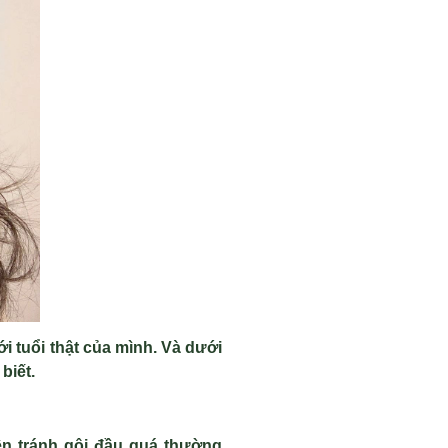
i tuổi thật của mình. Và dưới
biết.
ên tránh gội đầu quá thường