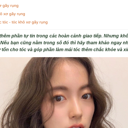
xơ gãy rụng
hô xơ gãy rụng
tóc - tóc khô xơ gãy rụng
 thêm phần tự tin trong các hoàn cảnh giao tiếp. Nhưng kh
. Nếu bạn cũng nằm trong số đó thì hãy tham khảo ngay n
ư tổn cho tóc và góp phần làm mái tóc thêm chắc khỏe và x