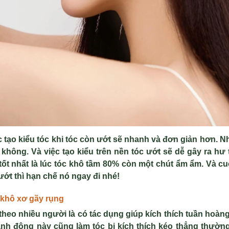
tạo kiểu tóc khi tóc còn ướt sẽ nhanh và đơn giản hơn. N
 không. Và việc tạo kiểu trên nền tóc ướt sẽ dễ gây ra hư 
 tốt nhất là lúc tóc khô tầm 80% còn một chút ẩm ẩm. Và c
 ướt thì hạn chế nó ngay đi nhé!
 khô xơ gãy rụng
theo nhiều người là có tác dụng giúp kích thích tuần hoàn
ành động này cũng làm tóc bị kích thích kéo thẳng thườ