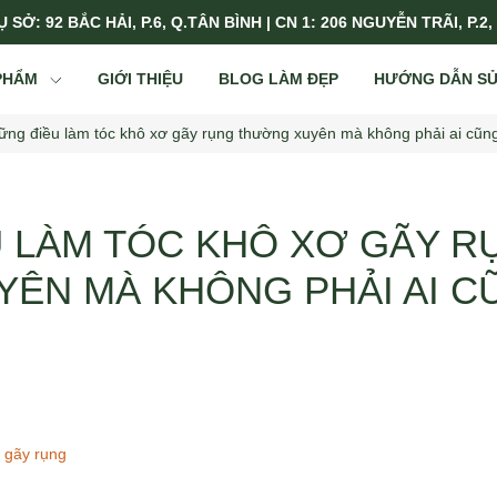
 SỞ: 92 BẮC HẢI, P.6, Q.TÂN BÌNH | CN 1: 206 NGUYỄN TRÃI, P.2,
PHẨM
GIỚI THIỆU
BLOG LÀM ĐẸP
HƯỚNG DẪN S
ững điều làm tóc khô xơ gãy rụng thường xuyên mà không phải ai cũng
 LÀM TÓC KHÔ XƠ GÃY R
ÊN MÀ KHÔNG PHẢI AI C
 gãy rụng