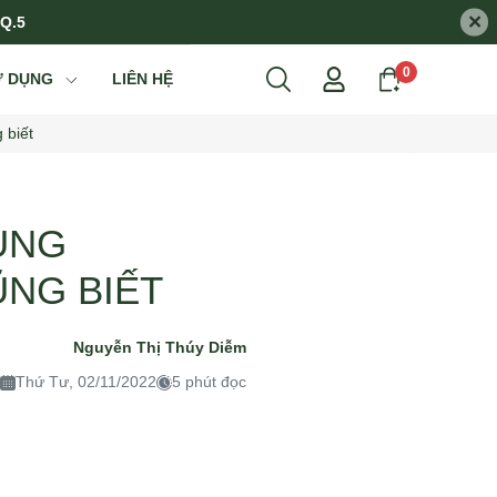
×
 Q.5
0
Ử DỤNG
LIÊN HỆ
 biết
ỤNG
ŨNG BIẾT
Nguyễn Thị Thúy Diễm
Thứ Tư, 02/11/2022
5 phút đọc