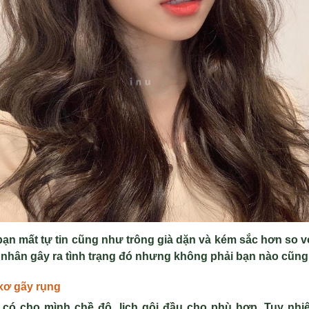
bạn mất tự tin cũng như trông già dặn và kém sắc hơn so vớ
nhân gây ra tình trạng đó nhưng không phải bạn nào cũng 
xơ gãy rụng
 có cho mình chề độ, lịch gội đầu cho phù hợp. Tuy nhi