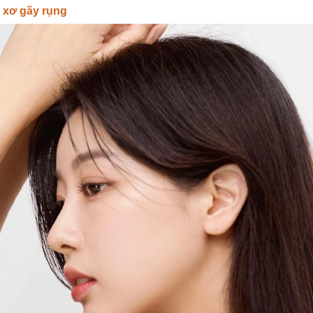
 xơ gãy rụng