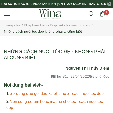
TRỤ SỞ: 92 BẮC HẢI, P.6, Q.TÂN BÌNH | CN 1: 206 NGUYỄN TRÃI, P.2, Q.5
0
Trang chủ
/
Blog Làm Đẹp - Bí quyết cho mái tóc đẹp
/
Những cách nuôi tóc đẹp không phải ai cũng biết
NHỮNG CÁCH NUÔI TÓC ĐẸP KHÔNG PHẢI
AI CŨNG BIẾT
Nguyễn Thị Thúy Diễm
Thứ Sáu, 22/04/2022
5 phút đọc
Nội dung bài viết
Sử dụng dầu gội dầu xả phù hợp - cách nuôi tóc đẹp
Nên sùng serum hoặc mặt nạ cho tóc - cách nuôi tóc
đẹp