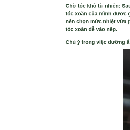
Chờ tóc khô t
ừ nhi
ên:
Sau
tóc xoăn của mình được gi
nên chọn mức nhiệt vừa p
tóc xoăn dễ vào nếp.
Chú ý trong việc dưỡng ẩ