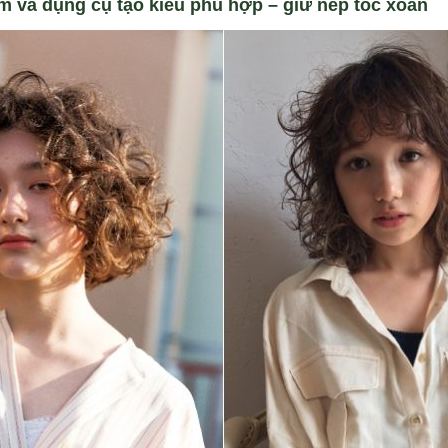
ẩm và
dụng cụ tạo kiểu ph
ù hợp
– giữ nếp tóc xoăn