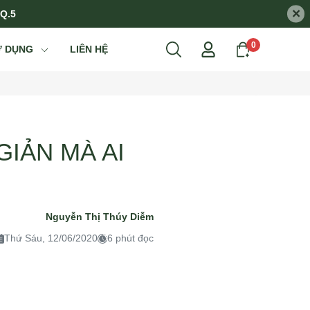
×
 Q.5
0
Ử DỤNG
LIÊN HỆ
IẢN MÀ AI
Nguyễn Thị Thúy Diễm
Thứ Sáu, 12/06/2020
6 phút đọc