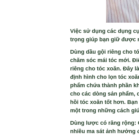
Việc sử dụng các dụng cụ
trọng giúp bạn giữ được 
Dùng dầu gội riêng cho t
chăm sóc mái tóc mới. Đi
riêng cho tóc xoăn. Đây là
định hình cho lọn tóc xo
phẩm chứa thành phần khiế
cho các dòng sản phẩm, dầ
hồi tóc xoăn tốt hơn. Bạ
một trong những cách giúp
Dùng lược có răng r
ộng
:
nhiều ma sát ảnh hưởng đ