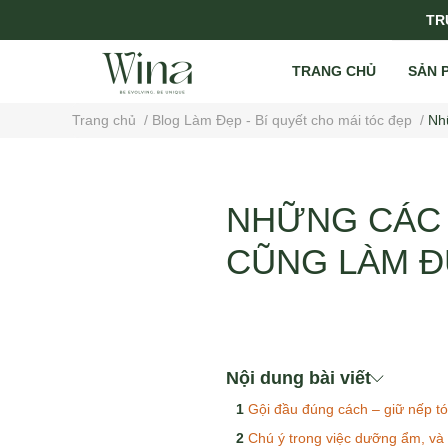
TRỤ
TRANG CHỦ
SẢN 
Trang chủ
/
Blog Làm Đẹp - Bí quyết cho mái tóc đẹp
/
Nh
NHỮNG CÁC 
CŨNG LÀM 
Nội dung bài viết
Gội đầu đúng cách – giữ nếp t
Chú ý trong việc dưỡng ẩm, và 