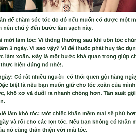
ản để chăm sóc tóc do đó nếu muốn có được một má
ạn nên chú ý đến bước làm sạch này.
i
mới
l
àm tóc:
Vì thông thường sau khi uốn tóc chú
ầm 3 ngày. Vì sao vậy? Vì để thuốc phát huy tác dụn
c làm xoăn. Đây là một bước khá quan trọng giúp c
 thực hiện đúng nó nhé!.
ngày:
Có rất nhiều người có thói quen gội hàng ngày
Đặc biệt là nếu bạn muốn giữ cho tóc xoăn của mình
c, khô xơ và duỗi ra nhanh chóng hơn. Tần suất gội
ần.
để làm khô tóc:
Một chiếc khăn mềm mại sẽ phù hơn 
gãy và rối cho các lọn tóc. Nếu bạn không có khăn 
của nó cũng thân thiện với mái tóc.