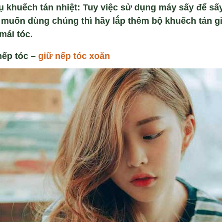
ụ khuếch t
án nhi
ệt:
Tuy việc sử dụng máy sấy để sấ
muốn dùng chúng thì hãy lắp thêm bộ khuếch tán gi
mái tóc.
nếp tóc –
giữ nếp tóc xoăn