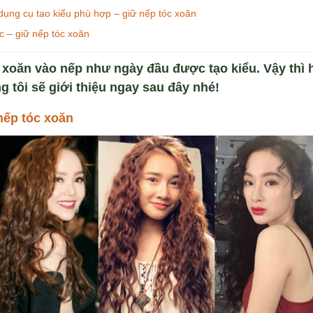
ụng cụ tạo kiểu phù hợp – giữ nếp tóc xoăn
c – giữ nếp tóc xoăn
xoăn vào nếp như ngày đầu được tạo kiểu. Vậy thì
 tôi sẽ giới thiệu ngay sau đây nhé!
nếp tóc xoăn