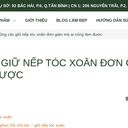
 SỞ: 92 BẮC HẢI, P.6, Q.TÂN BÌNH | CN 1: 206 NGUYỄN TRÃI, P.2,
PHẨM
GIỚI THIỆU
BLOG LÀM ĐẸP
HƯỚNG DẪN S
ững các giữ nếp tóc xoăn đơn giản mà ai cũng làm được
GIỮ NẾP TÓC XOĂN ĐƠN G
ĐƯỢC
óc xoăn
phục hồi cho tóc – giữ nếp tóc xoăn