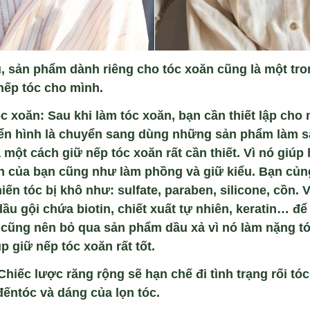
, sản phẩm dành riêng cho tóc xoăn cũng là một t
nếp tóc cho mình.
óc xoăn
:
Sau khi làm tóc xoăn, bạn cần thiết lập cho
ển hình là chuyển sang dùng những sản phẩm làm s
 một cách giữ nếp tóc xoăn rất cần thiết. Vì nó giúp
ăn của bạn cũng như làm phồng và giữ kiểu. Bạn củ
n tóc bị khô như: sulfate, paraben, silicone, cồn. V
u gội chứa biotin, chiết xuất tự nhiên, keratin… đ
n cũng nên bỏ qua sản phẩm dầu xả vì nó làm nặng t
 giữ nếp tóc xoăn rất tốt.
 Chiếc lược răng rộng sẽ hạn chế đi tình trạng rối tó
ếntóc và dáng của lọn tóc.