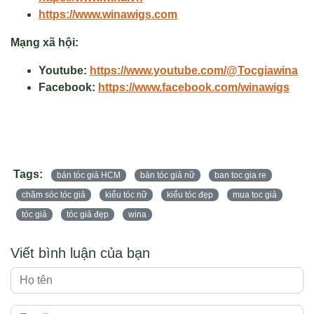
https://www.winawigs.com
Mạng xã hội:
Youtube:
https://www.youtube.com/@Tocgiawina
Facebook:
https://www.facebook.com/winawigs
Tags:
bán tóc giả HCM
bán tóc giả nữ
ban toc gia re
chăm sóc tóc giả
kiểu tóc nữ
kiểu tóc đẹp
mua toc giả
tóc giả
tóc giả đẹp
wina
Viết bình luận của bạn