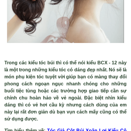
Trong các kiểu tóc búi thì có thể nói kiểu BCX - 12 này
là một trong những kiểu tóc có dáng đẹp nhất. Nó sẽ là
món phụ kiện tóc tuyệt vời giúp bạn có màng thay đổi
phong cách ngoạn ngục nhanh chóng cho những
buổi tiệc tùng hoặc các trường hợp giao tiếp cần sự
chỉnh chu hoàn hảo về vẻ ngoài. Đặc biệt nhìn kiểu
dáng thì có vẻ hơi cầu kỳ nhưng cách dùng của em
này lại rất đơn giản dù bạn vụn cách mấy cũng có thể
sử dụng được.
Tìm hiểu thêm v
ề
:
Tóc Gi
ả Cột B
úi Xoăn Lơi Ki
ểu C
ô