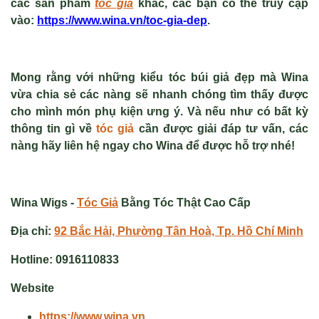
các sản phẩm
tóc giả
khác, các bạn có thể truy cập
vào:
https://www.wina.vn/toc-gia-dep
.
Mong rằng với những kiểu
tóc búi giả đẹp
mà Wina
vừa chia sẻ các nàng sẽ nhanh chóng tìm thấy được
cho mình món phụ kiện ưng ý. Và nếu như có bất kỳ
thông tin gì về
tóc giả
cần được giải đáp tư vấn, các
nàng hãy liên hệ ngay cho Wina để được hỗ trợ nhé!
Wina Wigs -
Tóc Giả
Bằng Tóc Thật Cao Cấp
Địa chỉ:
92 Bắc Hải, Phường Tân Hoà, Tp. Hồ Chí Minh
Hotline:
0916110833
Website
https://www.wina.vn