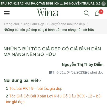
TRỤ SỞ: 92 BẮC HẢI, P.6, Q.TÂN BÌNH | CN 1: 206 NGUYỄN TRÃI, P.2, Q.5
0
Trang chủ
/
Blog Làm Đẹp - Bí quyết cho mái tóc đẹp
/
Những búi tóc giả đẹp có giá bình dân mà nàng nên sở hữu
NHỮNG BÚI TÓC GIẢ ĐẸP CÓ GIÁ BÌNH DÂN
MÀ NÀNG NÊN SỞ HỮU
Nguyễn Thị Thúy Diễm
Thứ Bảy, 04/02/2023
5 phút đọc
Nội dung bài viết
Tóc búi PKT-9 – búi tóc giả đẹp
Tóc Giả Cột Búi Xoăn Lơi Kiểu Cô Dâu BCX - 12 – búi
tóc giả đẹp