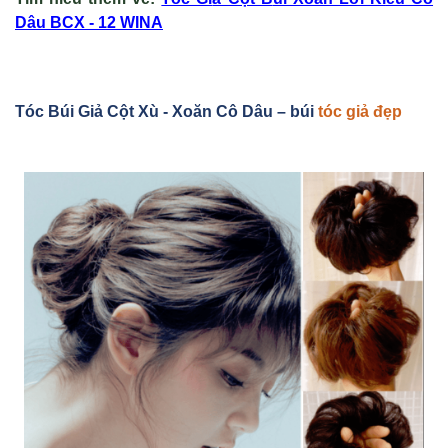
Dâu BCX - 12 WINA
Tóc Búi Gi
ả Cột Xù - Xoăn Cô Dâu
– búi
tóc giả đẹp