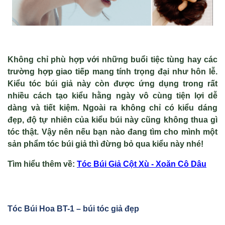
Không chỉ phù hợp với những buổi tiệc tùng hay các
trường hợp giao tiếp mang tính trọng đại như hôn lễ.
Kiểu tóc búi giả này còn được ứng dụng trong rất
nhiều cách tạo kiểu hằng ngày vô cùng tiện lợi dễ
dàng và tiết kiệm. Ngoài ra không chỉ có kiểu dáng
đẹp, độ tự nhiên của kiểu búi này cũng không thua gì
tóc thật. Vậy nên nếu bạn nào đang tìm cho mình một
sản phẩm tóc búi giả thì đừng bỏ qua kiểu này nhé!
Tìm hiểu thêm v
ề
:
Tóc Búi Gi
ả Cột X
ù - Xoăn Cô Dâu
Tóc Búi Hoa BT-1 – búi tóc giả đẹp