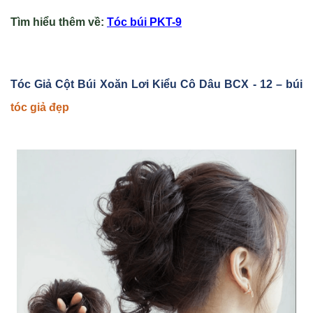
Tìm hiểu thêm v
ề
:
Tóc búi PKT-9
Tóc Gi
ả Cột Búi Xoăn Lơi Ki
ểu Cô Dâu BCX - 12
– búi
tóc giả đẹp