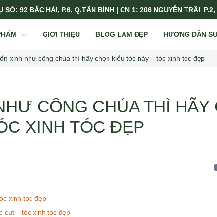
 SỞ: 92 BẮC HẢI, P.6, Q.TÂN BÌNH | CN 1: 206 NGUYỄN TRÃI, P.2,
PHẨM
GIỚI THIỆU
BLOG LÀM ĐẸP
HƯỚNG DẪN S
n xinh như công chúa thì hãy chọn kiểu tóc này – tóc xinh tóc đẹp
NHƯ CÔNG CHÚA THÌ HÃY 
ÓC XINH TÓC ĐẸP
óc xinh tóc đẹp
cut – tóc xinh tóc đẹp