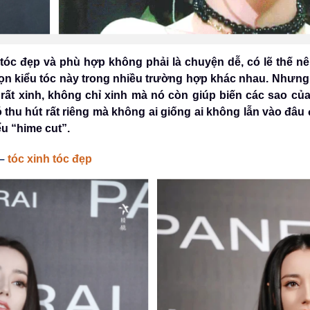
tóc đẹp và phù hợp không phải là chuyện dễ, có lẽ thế 
họn kiểu tóc này trong nhiều trường hợp khác nhau. Nhưng
 rất xinh, không chỉ xinh mà nó còn giúp biến các sao củ
 thu hút rất riêng mà không ai giống ai không lẫn vào đâ
ểu “hime cut”.
 –
tóc xinh tóc đẹp