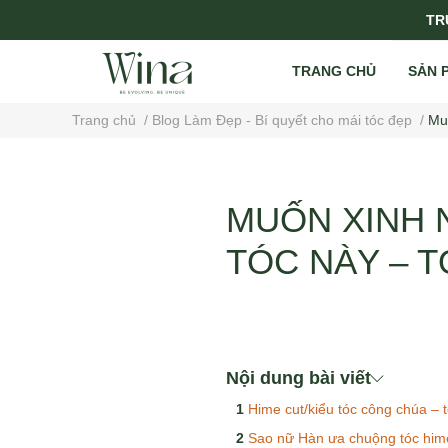
TRỤ
TRANG CHỦ
SẢN 
Trang chủ
/
Blog Làm Đẹp - Bí quyết cho mái tóc đẹp
/
Muố
MUỐN XINH 
TÓC NÀY – T
Nội dung bài viết
Hime cut/kiểu tóc công chúa – t
Sao nữ Hàn ưa chuộng tóc hime 