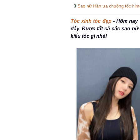
Sao nữ Hàn ưa chuộng tóc hime 
Tóc xinh tóc đẹp
-
Hôm nay w
đây. Được tất cả các sao nữ
kiểu tóc gì nhé!