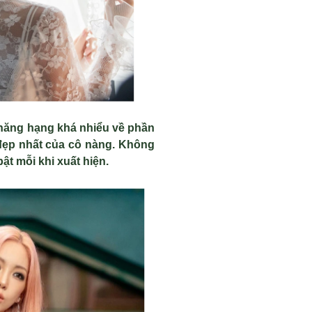
 thăng hạng khá nhiểu về phần
 đẹp nhất của cô nàng. Không
ật mỗi khi xuất hiện.