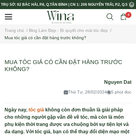
TRỤ SỞ: 92 BẮC HẢI, P.6, Q.TÂN BÌNH | CN 1: 206 NGUYỄN TRÃI, P.2, Q.5
0
Trang chủ
/
Blog Làm Đẹp - Bí quyết cho mái tóc đẹp
/
​​​​​​​Mua tóc giả có cần đặt hàng trước không?
​​​​​​​MUA TÓC GIẢ CÓ CẦN ĐẶT HÀNG TRƯỚC
KHÔNG?
Nguyen Dat
Thứ Tư, 28/02/2024
5 phút đọc
Ngày nay,
tóc giả
không còn đơn thuần là giải pháp
cho những người gặp vấn đề về tóc, mà còn là món
phụ kiện thời trang được ưa chuộng bởi sự tiện lợi và
đa dạng. Với tóc giả, bạn có thể thay đổi diện mạo một