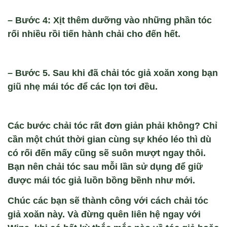
– Bước 4: Xịt thêm dưỡng vào những phần tóc
rối nhiều rồi tiến hành chải cho đến hết.
– Bước 5. Sau khi đã chải tóc giả xoăn xong bạn
giũ nhẹ mái tóc để các lọn tơi đều.
Các bước chải tóc rất đơn giản phải không? Chỉ
cần một chút thời gian cùng sự khéo léo thì dù
có rối đến mấy cũng sẽ suôn mượt ngay thôi.
Bạn nên chải tóc sau mỗi lần sử dụng để giữ
được mái tóc giả luồn bồng bềnh như mới.
Chúc các bạn sẽ thành công với cách chải tóc
giả xoăn này. Và đừng quên liên hệ ngay với