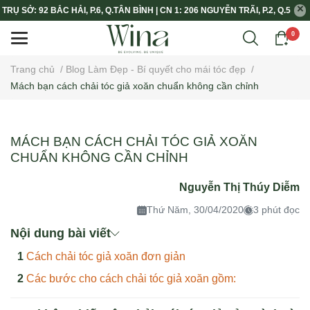
TRỤ SỞ: 92 BẮC HẢI, P.6, Q.TÂN BÌNH | CN 1: 206 NGUYỄN TRÃI, P.2, Q.5
0
Trang chủ
/
Blog Làm Đẹp - Bí quyết cho mái tóc đẹp
/
Mách bạn cách chải tóc giả xoăn chuẩn không cần chỉnh
MÁCH BẠN CÁCH CHẢI TÓC GIẢ XOĂN
CHUẨN KHÔNG CẦN CHỈNH
Nguyễn Thị Thúy Diễm
Thứ Năm, 30/04/2020
3 phút đọc
Nội dung bài viết
Cách chải tóc giả xoăn đơn giản
Các bước cho cách chải tóc giả xoăn gồm: