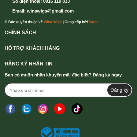
Số điện thoại:
0916 110 833
Email:
winawigs@gmail.com
© Bản quyền thuộc về
Wina Wigs
| Cung cấp bởi
Sapo
CHÍNH SÁCH
HỖ TRỢ KHÁCH HÀNG
ĐĂNG KÝ NHẬN TIN
Bạn có muốn nhận khuyến mãi đặc biệt? Đăng ký ngay.
Đăng ký