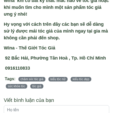
Wina khi có bất kỳ thắc mắc nào về tóc giả hoặc
khi muốn tìm cho mình một sản phẩm tóc giả
ưng ý nhé!
Hy vọng với cách trên đây các bạn sẽ dễ dàng
sử lý được mái tóc giả của mình ngay tại gia mà
không cần phải đến shop.
Wina - Thế Giới Tóc Giả
92 Bắc Hải, Phường Tân Hoà , Tp. Hồ Chí Minh
0916110833
Tags:
chăm sóc tóc giả
kiểu tóc nữ
kiểu tóc đẹp
sức khỏe tóc
tóc giả
Viết bình luận của bạn