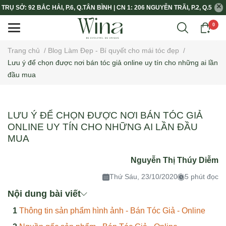
TRỤ SỞ: 92 BẮC HẢI, P.6, Q.TÂN BÌNH | CN 1: 206 NGUYỄN TRÃI, P.2, Q.5
0
Trang chủ
/
Blog Làm Đẹp - Bí quyết cho mái tóc đẹp
/
Lưu ý để chọn được nơi bán tóc giả online uy tín cho những ai lần
đầu mua
LƯU Ý ĐỂ CHỌN ĐƯỢC NƠI BÁN TÓC GIẢ
ONLINE UY TÍN CHO NHỮNG AI LẦN ĐẦU
MUA
Nguyễn Thị Thúy Diễm
Thứ Sáu, 23/10/2020
5 phút đọc
Nội dung bài viết
Thông tin sản phẩm hình ảnh - Bán Tóc Giả - Online