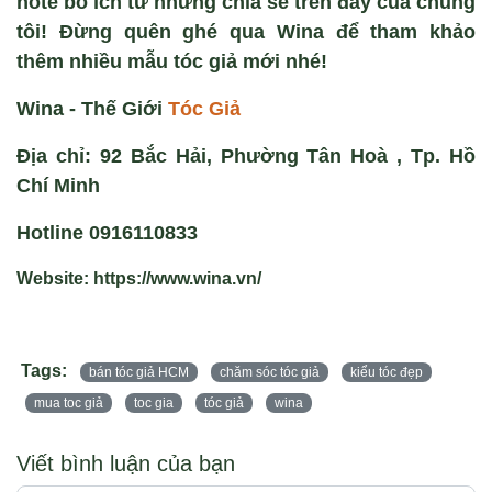
note bổ ích từ những chia sẻ trên đây của chúng
tôi! Đừng quên ghé qua Wina để tham khảo
thêm nhiều mẫu tóc giả mới nhé!
Wina - Thế Giới
Tóc Giả
Địa chỉ: 92 Bắc Hải, Phường Tân Hoà , Tp. Hồ
Chí Minh
Hotline 0916110833
Website: https://www.wina.vn/
Tags:
bán tóc giả HCM
chăm sóc tóc giả
kiểu tóc đẹp
mua toc giả
toc gia
tóc giả
wina
Viết bình luận của bạn