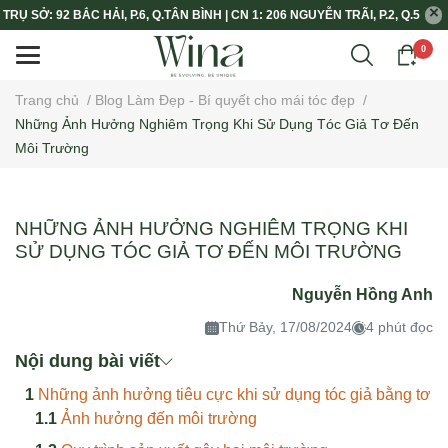
TRỤ SỞ: 92 BẮC HẢI, P.6, Q.TÂN BÌNH | CN 1: 206 NGUYỄN TRÃI, P.2, Q.5
0
Trang chủ
/
Blog Làm Đẹp - Bí quyết cho mái tóc đẹp
/
Những Ảnh Hưởng Nghiêm Trọng Khi Sử Dụng Tóc Giả Tơ Đến
Môi Trường
NHỮNG ẢNH HƯỞNG NGHIÊM TRỌNG KHI
SỬ DỤNG TÓC GIẢ TƠ ĐẾN MÔI TRƯỜNG
Nguyễn Hồng Anh
Thứ Bảy, 17/08/2024
4 phút đọc
Nội dung bài viết
Những ảnh hưởng tiêu cực khi sử dụng tóc giả bằng tơ
Ảnh hưởng đến môi trường