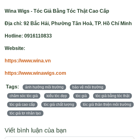
Wina Wigs - Tóc Giả Bằng Tóc Thật Cao Cấp
Địa chỉ: 92 Bắc Hải, Phường Tân Hoà, TP. Hồ Chí Minh
Hotline: 0916110833
Website:
https://www.wina.vn
https://www.winawigs.com
Tags:
ảnh hưởng môi trường
bảo vệ môi trường
chăm sóc tóc giả
kiểu tóc đẹp
tóc giả
tóc giả bằng tóc thật
tóc giả cao cấp
tóc giả chất lượng
tóc giả thân thiện môi trường
tóc giả tơ nhân tạo
Viết bình luận của bạn