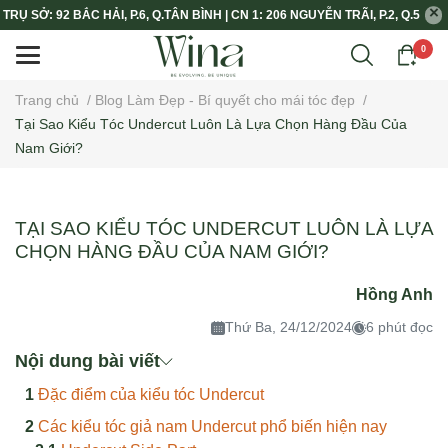
TRỤ SỞ: 92 BẮC HẢI, P.6, Q.TÂN BÌNH | CN 1: 206 NGUYỄN TRÃI, P.2, Q.5
0
Trang chủ
/
Blog Làm Đẹp - Bí quyết cho mái tóc đẹp
/
Tại Sao Kiểu Tóc Undercut Luôn Là Lựa Chọn Hàng Đầu Của
Nam Giới?
TẠI SAO KIỂU TÓC UNDERCUT LUÔN LÀ LỰA
CHỌN HÀNG ĐẦU CỦA NAM GIỚI?
Hồng Anh
Thứ Ba, 24/12/2024
6 phút đọc
Nội dung bài viết
Đặc điểm của kiểu tóc Undercut
Các kiểu tóc giả nam Undercut phổ biến hiện nay