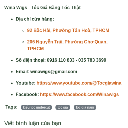
Wina Wigs - Tóc Giả Bằng Tóc Thật
Địa chỉ cửa hàng:
92 Bắc Hải, Phường Tân Hoà, TPHCM
206 Nguyễn Trãi, Phường Chợ Quán,
TPHCM
Số điện thoại: 0916 110 833 - 035 783 3699
Email: winawigs@gmail.com
Youtube:
https://www.youtube.com/@Tocgiawina
Facebook:
https://www.facebook.com/Winawigs
Tags:
kiểu tóc undercut
tóc giả
tóc giả nam
Viết bình luận của bạn