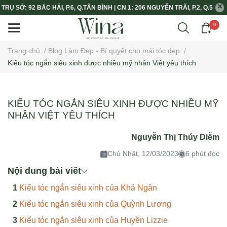
TRỤ SỞ: 92 BẮC HẢI, P.6, Q.TÂN BÌNH | CN 1: 206 NGUYỄN TRÃI, P.2, Q.5
0
Trang chủ
/
Blog Làm Đẹp - Bí quyết cho mái tóc đẹp
/
Kiểu tóc ngắn siêu xinh được nhiều mỹ nhân Việt yêu thích
KIỂU TÓC NGẮN SIÊU XINH ĐƯỢC NHIỀU MỸ
NHÂN VIỆT YÊU THÍCH
Nguyễn Thị Thúy Diễm
Chủ Nhật, 12/03/2023
6 phút đọc
Nội dung bài viết
Kiểu tóc ngắn siêu xinh của Khả Ngân
Kiểu tóc ngắn siêu xinh của Quỳnh Lương
Kiểu tóc ngắn siêu xinh của Huyền Lizzie