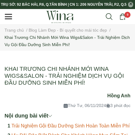
TRỤ SỞ: 92 BẮC HẢI, P.6, Q.TÂN BÌNH | CN 1: 206 NGUYỄN TRÃI, P.2, Q.5
0
Trang chủ
/
Blog Làm Đẹp - Bí quyết cho mái tóc đẹp
/
Khai Trương Chi Nhánh Mới Wina Wigs&Salon - Trải Nghiệm Dịch
Vụ Gội Đầu Dưỡng Sinh Miễn Phí!
KHAI TRƯƠNG CHI NHÁNH MỚI WINA
WIGS&SALON - TRẢI NGHIỆM DỊCH VỤ GỘI
ĐẦU DƯỠNG SINH MIỄN PHÍ!
Hồng Anh
Thứ Tư, 06/11/2024
3 phút đọc
Nội dung bài viết
Trải Nghiệm Gội Đầu Dưỡng Sinh Hoàn Toàn Miễn Phí