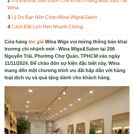
Ưu Đãi Đặc Biệt Dành Cho Khách Hàng Mua Sắm Tại
Wina
Lý Do Bạn Nên Chọn Wina Wigs&Salon
Cách Đặt Lịch Hẹn Nhanh Chóng
Cửa hàng
tóc giả
Wina Wigs vui mừng thông báo khai
trương chi nhánh mới - Wina Wigs&Salon tại 206
Nguyễn Trãi, Phường Chợ Quán, TPHCM vào ngày
11/11/2024. Để chào đón sự kiện đặc biệt này, Wina
mang đến một chương trình ưu đãi hấp dẫn với hàng
loạt dịch vụ và quà tặng dành cho khách hàng.