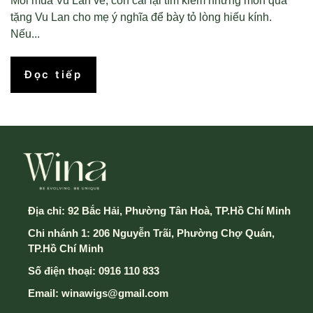
Mỗi mùa Vu Lan về, con cái lại tìm kiếm những món quà
tặng Vu Lan cho mẹ ý nghĩa để bày tỏ lòng hiếu kính.
Nếu...
Đọc tiếp
Địa chỉ:
92 Bắc Hải, Phường Tân Hoà, TP.Hồ Chí Minh
Chi nhánh 1: 206 Nguyễn Trãi, Phường Chợ Quán,
TP.Hồ Chí Minh
Số điện thoại:
0916 110 833
Email:
winawigs@gmail.com