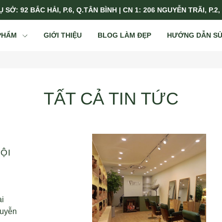
 SỞ: 92 BẮC HẢI, P.6, Q.TÂN BÌNH | CN 1: 206 NGUYỄN TRÃI, P.2,
PHẨM
GIỚI THIỆU
BLOG LÀM ĐẸP
HƯỚNG DẪN S
TẤT CẢ TIN TỨC
ỘI
ai
guyễn