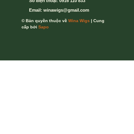
Số điện thoại:
0916 110 833
Email:
winawigs@gmail.com
© Bản quyền thuộc về
Wina Wigs
| Cung
cấp bởi
Sapo