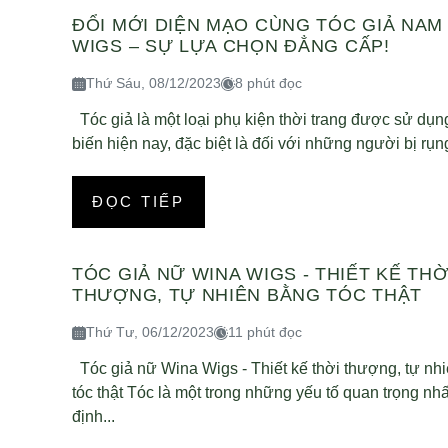
ĐỔI MỚI DIỆN MẠO CÙNG TÓC GIẢ NAM
WIGS – SỰ LỰA CHỌN ĐẲNG CẤP!
Thứ Sáu, 08/12/2023
8 phút đọc
Tóc giả là một loại phụ kiện thời trang được sử dụn
biến hiện nay, đặc biệt là đối với những người bị rụng 
ĐỌC TIẾP
TÓC GIẢ NỮ WINA WIGS - THIẾT KẾ THỜ
THƯỢNG, TỰ NHIÊN BẰNG TÓC THẬT
Thứ Tư, 06/12/2023
11 phút đọc
Tóc giả nữ Wina Wigs - Thiết kế thời thượng, tự nh
tóc thật Tóc là một trong những yếu tố quan trọng nhấ
định...