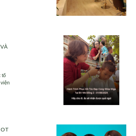
 VÀ
 tổ
 viện
HOT