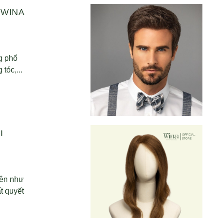
 WINA
g phổ
tóc,...
I
iên như
t quyết