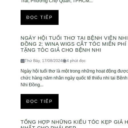
Trãi, Phường Chợ Quán, TPHCM...
ĐỌC TIẾP
NGÀY HỘI TUỔI THƠ TẠI BỆNH VIỆN NHI
ĐỒNG 2: WINA WIGS CẮT TÓC MIỄN PHÍ
TẶNG TÓC GIẢ CHO BỆNH NHI
Thứ Bảy, 17/08/2024
4 phút đọc
Ngày hội tuổi thơ là một trong những hoạt động được
chức hàng năm nhân ngày quốc tế thiếu nhi tại Bệnh
Nhi Đồng...
ĐỌC TIẾP
TỔNG HỢP NHỮNG KIỂU TÓC KẸP GIẢ 