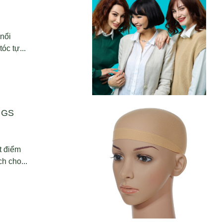
nổi
óc tự...
IGS
t điểm
h cho...