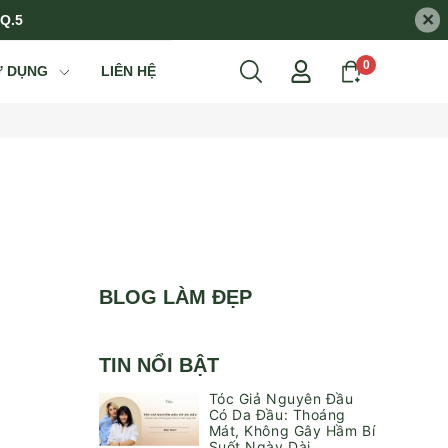
×
 Q.5
0
Ử DỤNG
LIÊN HỆ
BLOG LÀM ĐẸP
TIN NỔI BẬT
Tóc Giả Nguyên Đầu
Có Da Đầu: Thoáng
Mát, Không Gây Hầm Bí
Suốt Ngày Dài