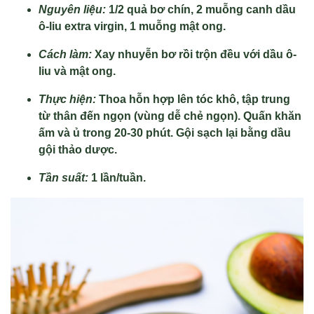
Nguyên liệu:
1/2 quả bơ chín, 2 muỗng canh dầu
ô-liu extra virgin, 1 muỗng mật ong.
Cách làm:
Xay nhuyễn bơ rồi trộn đều với dầu ô-
liu và mật ong.
Thực hiện:
Thoa hỗn hợp lên tóc khô, tập trung
từ thân đến ngọn (vùng dễ chẻ ngọn). Quấn khăn
ấm và ủ trong 20-30 phút. Gội sạch lại bằng dầu
gội thảo dược.
Tần suất:
1 lần/tuần.