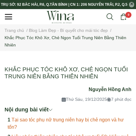
TRỤ SỞ: 92 BẮC HẢI, P.6, Q.TÂN BÌNH | CN 1: 206 NGUYỄN TRÃI, P.2, Q.5
0
Trang chủ
/
Blog Làm Đẹp - Bí quyết cho mái tóc đẹp
/
Khắc Phục Tóc Khô Xơ, Chẻ Ngọn Tuổi Trung Niên Bằng Thiên
Nhiên
KHẮC PHỤC TÓC KHÔ XƠ, CHẺ NGỌN TUỔI
TRUNG NIÊN BẰNG THIÊN NHIÊN
Nguyễn Hồng Anh
Thứ Sáu, 19/12/2025
7 phút đọc
Nội dung bài viết
Tại sao tóc phụ nữ trung niên hay bị chẻ ngọn và hư
tổn?