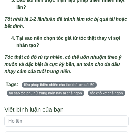
Bao lâu nên thực hiện liệu pháp thiên nhiên một
lần?
Tốt nhất là 1-2 lần/tuần để tránh làm tóc bị quá tải hoặc
bết dính.
Tại sao nên chọn tóc giả từ tóc thật thay vì sợi
nhân tạo?
Tóc thật có độ rủ tự nhiên, có thể uốn nhuộm theo ý
muốn và đặc biệt là cực kỳ bền, an toàn cho da đầu
nhạy cảm của tuổi trung niên.
Tags:
liệu pháp thiên nhiên cho tóc khô xơ tuổi 50
tại sao tóc phụ nữ trung niên hay bị chẻ ngọn
tóc khô xơ chẻ ngọn
Viết bình luận của bạn