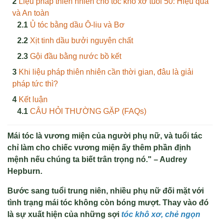
Liệu pháp thiên nhiên cho tóc khô xơ tuổi 50: Hiệu quả
và An toàn
Ủ tóc bằng dầu Ô-liu và Bơ
Xịt tinh dầu bưởi nguyên chất
Gội đầu bằng nước bồ kết
Khi liệu pháp thiên nhiên cần thời gian, đâu là giải
pháp tức thì?
Kết luận
CÂU HỎI THƯỜNG GẶP (FAQs)
Mái tóc là vương miện của người phụ nữ, và tuổi tác
chỉ làm cho chiếc vương miện ấy thêm phần định
mệnh nếu chúng ta biết trân trọng nó." – Audrey
Hepburn.
Bước sang tuổi trung niên, nhiều phụ nữ đối mặt với
tình trạng mái tóc không còn bóng mượt. Thay vào đó
là sự xuất hiện của những sợi
tóc khô xơ, chẻ ngọn