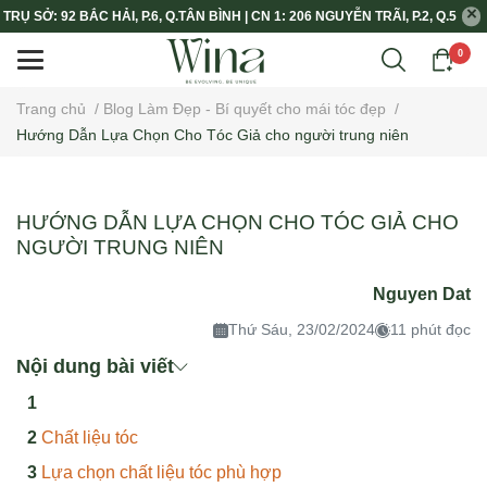
TRỤ SỞ: 92 BẮC HẢI, P.6, Q.TÂN BÌNH | CN 1: 206 NGUYỄN TRÃI, P.2, Q.5
0
Trang chủ
/
Blog Làm Đẹp - Bí quyết cho mái tóc đẹp
/
Hướng Dẫn Lựa Chọn Cho Tóc Giả cho người trung niên
HƯỚNG DẪN LỰA CHỌN CHO TÓC GIẢ CHO
NGƯỜI TRUNG NIÊN
Nguyen Dat
Thứ Sáu, 23/02/2024
11 phút đọc
Nội dung bài viết
Chất liệu tóc
Lựa chọn chất liệu tóc phù hợp