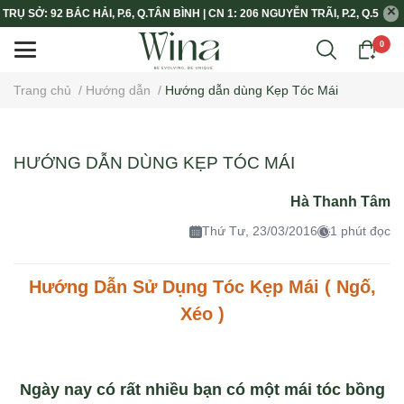
TRỤ SỞ: 92 BẮC HẢI, P.6, Q.TÂN BÌNH | CN 1: 206 NGUYỄN TRÃI, P.2, Q.5
0
Trang chủ
/
Hướng dẫn
/
Hướng dẫn dùng Kẹp Tóc Mái
HƯỚNG DẪN DÙNG KẸP TÓC MÁI
Hà Thanh Tâm
Thứ Tư, 23/03/2016
1 phút đọc
Hướng Dẫn Sử Dụng Tóc Kẹp Mái ( Ngố,
Xéo )
Ngày nay có rất nhiều bạn có một mái tóc bồng