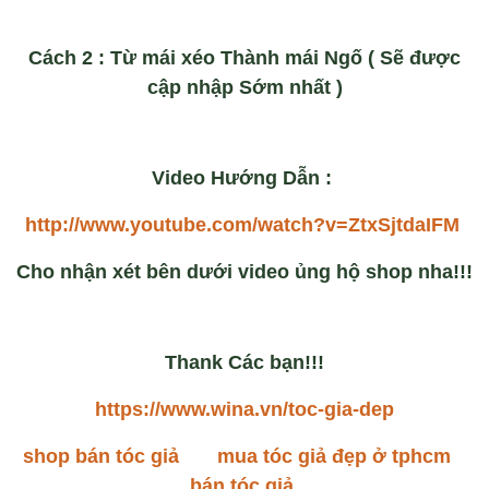
Cách 2 : Từ mái xéo Thành mái Ngố ( Sẽ được
cập nhập Sớm nhất )
Video Hướng Dẫn :
http://www.youtube.com/watch?v=ZtxSjtdaIFM
Cho nhận xét bên dưới video ủng hộ shop nha!!!
Thank Các bạn!!!
https://www.wina.vn/toc-gia-dep
shop bán tóc giả
mua tóc giả đẹp ở tphcm
bán tóc giả