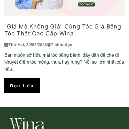
"Giả Mà Không Giả" Cùng Tóc Giả Bằng
Tóc Thật Cao Cấp Wina
Thứ Hai, 20/07/2026
7 phút đọc
Bạn muốn sở hữu mái tóc bồng bềnh, dày dặn để che đi
khuyết điểm tóc mỏng, thưa hay rụng? Nỗi sợ lớn nhất của
hầu...
Đọc tiếp