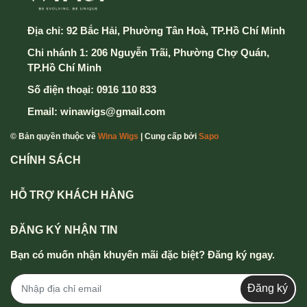
Địa chỉ:
92 Bắc Hải, Phường Tân Hoà, TP.Hồ Chí Minh
Chi nhánh 1: 206 Nguyễn Trãi, Phường Chợ Quán,
TP.Hồ Chí Minh
Số điện thoại:
0916 110 833
Email:
winawigs@gmail.com
© Bản quyền thuộc về
Wina Wigs
| Cung cấp bởi
Sapo
CHÍNH SÁCH
HỖ TRỢ KHÁCH HÀNG
ĐĂNG KÝ NHẬN TIN
Bạn có muốn nhận khuyến mãi đặc biệt? Đăng ký ngay.
Đăng ký