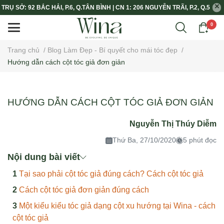
TRỤ SỞ: 92 BẮC HẢI, P.6, Q.TÂN BÌNH | CN 1: 206 NGUYỄN TRÃI, P.2, Q.5
0
Trang chủ
/
Blog Làm Đẹp - Bí quyết cho mái tóc đẹp
/
Hướng dẫn cách cột tóc giả đơn giản
HƯỚNG DẪN CÁCH CỘT TÓC GIẢ ĐƠN GIẢN
Nguyễn Thị Thúy Diễm
Thứ Ba, 27/10/2020
5 phút đọc
Nội dung bài viết
Tại sao phải cột tóc giả đúng cách? Cách cột tóc giả
Cách cột tóc giả đơn giản đúng cách
Một kiểu kiểu tóc giả dạng cột xu hướng tại Wina - cách
cột tóc giả