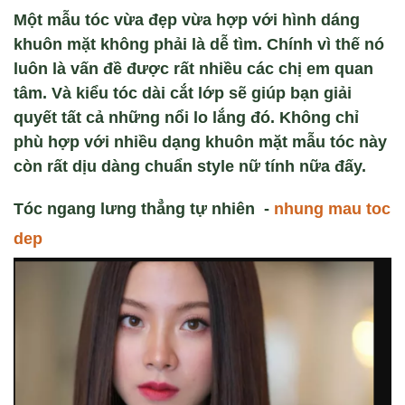
Một mẫu tóc vừa đẹp vừa hợp với hình dáng
khuôn mặt không phải là dễ tìm. Chính vì thế nó
luôn là vấn đề được rất nhiều các chị em quan
tâm. Và kiểu tóc dài cắt lớp sẽ giúp bạn giải
quyết tất cả những nổi lo lắng đó. Không chỉ
phù hợp với nhiều dạng khuôn mặt mẫu tóc này
còn rất dịu dàng chuẩn style nữ tính nữa đấy.
T
óc ngang lưng th
ẳng tự nhi
ên -
nhung mau toc
dep