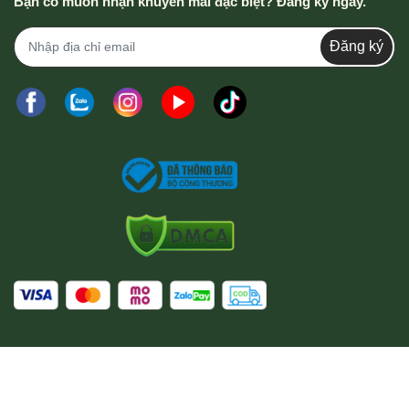
Bạn có muốn nhận khuyến mãi đặc biệt? Đăng ký ngay.
Đăng ký