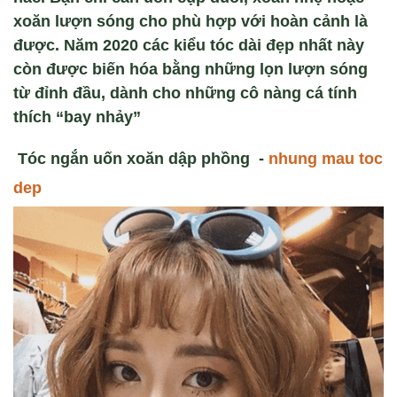
xoăn lượn sóng cho phù hợp với hoàn cảnh là
được. Năm 2020 các kiểu tóc dài đẹp nhất này
còn được biến hóa bằng những lọn lượn sóng
từ đỉnh đầu, dành cho những cô nàng cá tính
thích “bay nhảy”
T
óc ng
ắn uốn xoăn dập phồng
-
nhung mau toc
dep