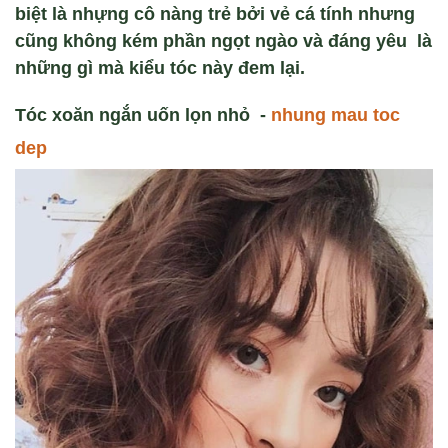
biệt là nhựng cô nàng trẻ bởi vẻ cá tính nhưng
cũng không kém phần ngọt ngào và đáng yêu là
những gì mà kiểu tóc này đem lại.
T
óc xoăn ng
ắn uốn lọn nhỏ
-
nhung mau toc
dep