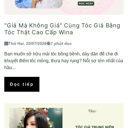
"Giả Mà Không Giả" Cùng Tóc Giả Bằng
Tóc Thật Cao Cấp Wina
Thứ Hai, 20/07/2026
7 phút đọc
Bạn muốn sở hữu mái tóc bồng bềnh, dày dặn để che đi
khuyết điểm tóc mỏng, thưa hay rụng? Nỗi sợ lớn nhất của
hầu...
Đọc tiếp