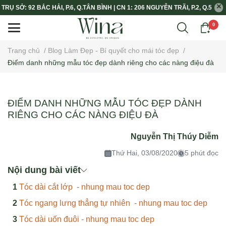
TRỤ SỞ: 92 BẮC HẢI, P.6, Q.TÂN BÌNH | CN 1: 206 NGUYỄN TRÃI, P.2, Q.5
0
Trang chủ
/
Blog Làm Đẹp - Bí quyết cho mái tóc đẹp
/
Điểm danh những mẫu tóc đẹp dành riêng cho các nàng điệu đà
ĐIỂM DANH NHỮNG MẪU TÓC ĐẸP DÀNH
RIÊNG CHO CÁC NÀNG ĐIỆU ĐÀ
Nguyễn Thị Thúy Diễm
Thứ Hai, 03/08/2020
5 phút đọc
Nội dung bài viết
Tóc dài cắt lớp - nhung mau toc dep
Tóc ngang lưng thẳng tự nhiên - nhung mau toc dep
Tóc dài uốn đuôi - nhung mau toc dep