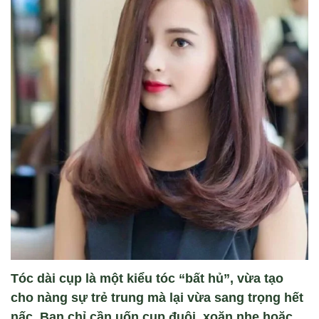
Tóc dài cụp là một kiểu tóc “bất hủ”, vừa tạo
cho nàng sự trẻ trung mà lại vừa sang trọng hết
nấc. Bạn chỉ cần uốn cụp đuôi, xoăn nhẹ hoặc