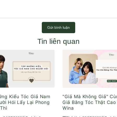
Gửi bình luận
Tin liên quan
ững Kiểu Tóc Giả Nam
"Giả Mà Không Giả" Cù
ời Hói Lấy Lại Phong
Giả Bằng Tóc Thật Cao
Thì
Wina