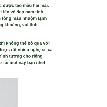
c được tạo mẫu hai mái.
t lên vẻ đẹp nam tính,
nh tông màu nhuộm lạnh
g khoáng, vui tính.
hì không thể bỏ qua với
ược rất nhiều nghệ sĩ, ca
hình tượng cho riêng
ờ lỗi mốt này bạn nhé!