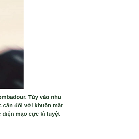
Pombadour. Tùy vào nhu
c cân đối với khuôn mặt
c diện mạo cực kì tuyệt