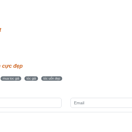
t
n cực đẹp
mua toc giả
tóc giả
tóc uốn đẹp