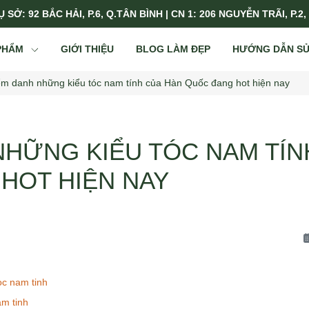
 SỞ: 92 BẮC HẢI, P.6, Q.TÂN BÌNH | CN 1: 206 NGUYỄN TRÃI, P.2,
PHẨM
GIỚI THIỆU
BLOG LÀM ĐẸP
HƯỚNG DẪN S
ểm danh những kiểu tóc nam tính của Hàn Quốc đang hot hiện nay
NHỮNG KIỂU TÓC NAM TÍN
HOT HIỆN NAY
c nam tinh
am tinh