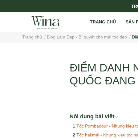
TRỤ
TRANG CHỦ
SẢN 
Trang chủ
/
Blog Làm Đẹp - Bí quyết cho mái tóc đẹp
/
Đi
ĐIỂM DANH 
QUỐC ĐANG 
Nội dung bài viết
Tóc Pombadour - Nhung kieu to
Tóc hai mái - Nhung kieu toc n