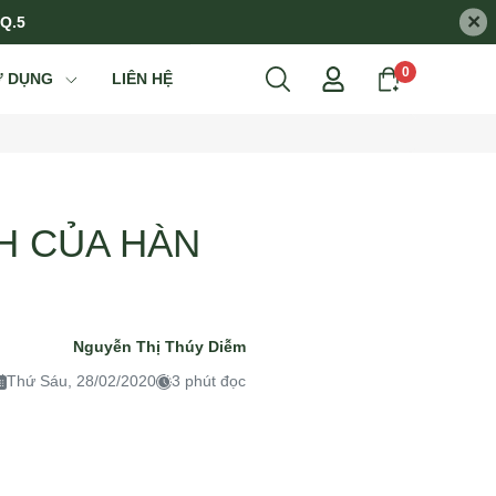
×
 Q.5
0
Ử DỤNG
LIÊN HỆ
H CỦA HÀN
Nguyễn Thị Thúy Diễm
Thứ Sáu, 28/02/2020
3 phút đọc