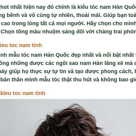
 hot nhất hiện nay đó chính là kiểu tóc nam Hàn Quố
g bềnh và vô cùng tự nhiên, thoải mái. Giúp bạn toá
m cao trong lòng tất cả mọi người. Hãy chọn cho mì
h. Chọn tông màu nhuộm sáng đối với chàng trai phón
ieu toc nam tinh
nh mẫu tóc nam Hàn Quốc đẹp nhất và nổi bật nhất t
không những được các ngôi sao nam Hàn lăng xê mà đ
này giúp họ thực sự tự tin và tạo được phong cách, 
bản thân mình mẫu tóc thật thu hút và không bao gi
kieu toc nam tinh