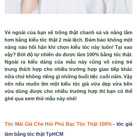
Vẻ ngoài của bạn sẽ trông thật chanh sả và nâng tầm
hơn bằng kiểu tóc thật 2 mái lệch. Đảm bảo không một
nàng nào hối hận khi chọn kiểu tóc này luôn! Tại sao
vậy? Bởi độ tự nhiên do được làm 100% bằng tóc thật.
Ngoài ra kiểu dáng của mẫu này cũng vô cùng trẻ
trung thích hợp cho nhiều trường hợp giao tiếp khác
nữa chứ không riêng gì những buổi tiệc cuối năm. Vậy
nên nếu muốn tìm một kiểu tóc giả vừa đẹp vừa bền
vừa dùng được cho nhiều trường hợp thì bạn có thể
ghé qua xem thử mẫu này nhé!
Tóc Mái Gi
ả Che Hói Ph
ủ Bạc Tóc Th
ật 100%
- tóc giả
làm bằng tóc thật TpHCM