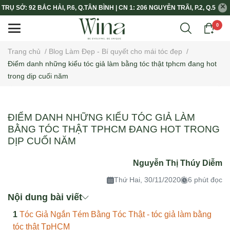
TRỤ SỞ: 92 BẮC HẢI, P.6, Q.TÂN BÌNH | CN 1: 206 NGUYỄN TRÃI, P.2, Q.5
0
Trang chủ
/
Blog Làm Đẹp - Bí quyết cho mái tóc đẹp
/
Điểm danh những kiểu tóc giả làm bằng tóc thật tphcm đang hot
trong dịp cuối năm
ĐIỂM DANH NHỮNG KIỂU TÓC GIẢ LÀM
BẰNG TÓC THẬT TPHCM ĐANG HOT TRONG
DỊP CUỐI NĂM
Nguyễn Thị Thúy Diễm
Thứ Hai, 30/11/2020
6 phút đọc
Nội dung bài viết
Tóc Giả Ngắn Tém Bằng Tóc Thật - tóc giả làm bằng
tóc thật TpHCM