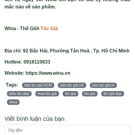
mắc nào về sản phẩm.
Wina - Thế Giới
Tóc Giả
Địa chỉ: 92 Bắc Hải, Phường Tân Hoà , Tp. Hồ Chí Minh
Hotline: 0916110833
Website: https://www.wina.vn
Tags:
bán tóc giả HCM
bán tóc giả nữ
ban toc gia re
kiểu tóc đẹp
mua toc giả
toc gia
tóc giả
tóc giả đẹp
wina
Viết bình luận của bạn