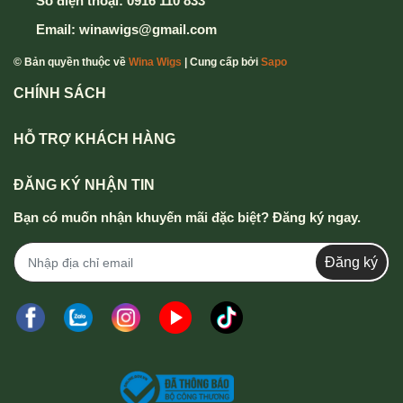
Số điện thoại:
0916 110 833
Email:
winawigs@gmail.com
© Bản quyền thuộc về
Wina Wigs
| Cung cấp bởi
Sapo
CHÍNH SÁCH
HỖ TRỢ KHÁCH HÀNG
ĐĂNG KÝ NHẬN TIN
Bạn có muốn nhận khuyến mãi đặc biệt? Đăng ký ngay.
Đăng ký