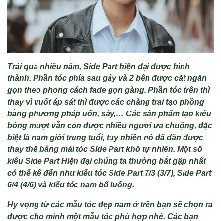
Trải qua nhiều năm, Side Part hiện đại được h
ình
thành. Ph
ần t
óc phía sau gáy và 2 bên đư
ợc cắt ngắn
gọn theo phong c
ách fade g
ọn g
àng. Ph
ần t
óc trên thì
thay vì vu
ốt
áp sát thì đư
ợc c
ác chàng trai t
ạo phồng
bằng phương ph
áp u
ốn, sấy,… C
ác s
ản phẩm tạo kiểu
b
óng mư
ợt vẫn c
òn đư
ợc nhiều người ưa chuộng, đặc
biệt l
à nam gi
ới trung tuổi, tuy nhi
ên nó đã d
ần được
thay thế bằng m
ái tóc Side Part khô t
ự nhi
ên. M
ột số
kiểu Side Part Hiện đại ch
úng ta thư
ờng bắt gặp nhất
c
ó th
ể kể đến như kiểu t
óc Side Part 7/3 (3/7), Side Part
6/4 (4/6) và ki
ểu t
óc nam b
ổ luống.
Hy vọng từ các mẫu tóc đẹp nam ở trên bạn sẽ chọn ra
được cho mình một mẫu tóc phù hợp nhé. Các bạn