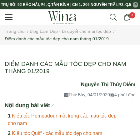
TRỤ SỞ: 92 BẮC HẢI, P.6, Q.TÂN BÌNH | CN 1: 206 NGUYỄN TRÃI, P.2, Q.5
0
Trang chủ
/
Blog Làm Đẹp - Bí quyết cho mái tóc đẹp
/
Điểm danh các mẫu tóc đẹp cho nam tháng 01/2019
ĐIỂM DANH CÁC MẪU TÓC ĐẸP CHO NAM
THÁNG 01/2019
Nguyễn Thị Thúy Diễm
Thứ Bảy, 04/01/2020
4 phút đọc
Nội dung bài viết
Kiểu tóc Pompadour một trong các mẫu tóc đẹp
cho nam
Kiểu tóc Quiff - các mẫu tóc đẹp cho nam