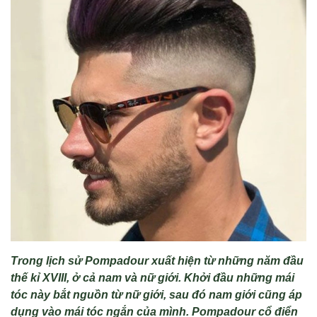
Trong lịch sử Pompadour xuất hiện từ những năm đầu
thế kỉ XVIII, ở cả nam v
à n
ữ giới. Khởi đầu những m
ái
tóc này b
ắt nguồn từ nữ giới, sau đ
ó nam gi
ới cũng
áp
d
ụng v
ào mái tóc ng
ắn của m
ình. Pompadour c
ổ điển