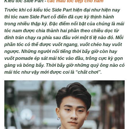
Kiểu t
óc Side Part -
các mẫu tóc đẹp cho nam
Trư
ớc khi c
ó ki
ểu t
óc Side Part hi
ện đại như hiện nay
th
ì tóc nam Side Part c
ổ điển đ
ã c
ực kỳ thịnh h
ành
trong nhi
ều thập kỷ. Đặc điểm nổi bật của ch
úng là mái
tóc nam đư
ợc chia th
ành hai ph
ần theo chiều dọc từ
đỉnh tr
án ch
ạy ra ph
ía sau đ
ầu với một tỉ lệ n
ào đó. M
ỗi
phần t
óc có th
ể được vuốt ngang, vuốt ch
éo hay vu
ốt
ngược. Những người nổi tiếng thời bấy giờ c
òn hay
vu
ốt pomade
ép sát mái tóc vào đ
ầu, tr
ông c
ực kỳ gọn
g
àng và bóng b
ẩy. Thời bấy giờ những qu
ý ông nào có
mái tóc như v
ậy mới được coi l
à “ch
ất chơi”.