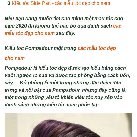
Kiểu tóc Side Part - các mẫu tóc đẹp cho nam
Nếu bạn đang muốn tìm cho mình một mẫu tóc cho
năm 2020 thì không thể nào bỏ qua danh sách
các
mẫu tóc đẹp cho nam
sau đây.
Ki
ểu t
óc Pompadour m
ộ
t trong
các mẫu tóc đẹp
cho nam
Pompadour là ki
ểu t
óc đ
ẹp được tạo kiểu bằng c
ách
vu
ốt ngược ra sau v
à đư
ợc tạo phồng bằng c
ách u
ốn,
sấy,… Độ phồng l
à m
ột trong những đặc điểm đặc
trưng v
à n
ổi bật của Pompadour, nhưng đ
ây cũng là
m
ột trong những yếu tố khiến kiểu t
óc này x
ếp v
ào
danh sách nh
ững kiểu t
óc nam ph
ức tạp.