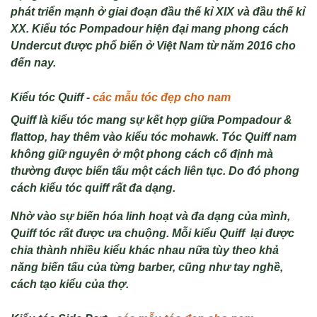
ph
át tri
ển mạnh ở giai đoạn đầu thế kỉ XIX v
à đ
ầu thế kỉ
XX. Kiểu t
óc Pompadour hi
ện đại mang phong c
ách
Undercut đư
ợc phổ biến ở Việt Nam từ năm 2016 cho
đến nay.
Ki
ểu t
óc Quiff -
các mẫu tóc đẹp cho nam
Quiff là ki
ểu t
óc mang s
ự kết hợp giữa Pompadour &
flattop, hay th
êm vào ki
ểu t
óc mohawk. Tóc Quiff nam
không gi
ữ nguy
ên
ở một phong c
ách c
ố định m
à
thư
ờng được biến tấu một c
ách liên t
ục. Do đ
ó phong
cách ki
ểu t
óc quiff r
ất đa dạng.
Nh
ờ v
ào s
ự biến h
óa linh ho
ạt v
à đa d
ạng của m
ình,
Quiff tóc r
ất được ưa chuộng. Mỗi kiểu Quiff lại được
chia th
ành nhi
ều kiểu kh
ác nhau n
ữa t
ùy theo kh
ả
năng biến tấu của từng barber, cũng như tay nghề,
c
ách t
ạo kiểu của
thợ.