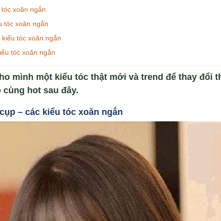
 tóc xoăn ngắn
u tóc xoăn ngắn
 kiểu tóc xoăn ngắn
iểu tóc xoăn ngắn
o mình một kiểu tóc thật mới và trend để thay đổi t
 cùng hot sau đây.
 cụp
–
các ki
ểu tóc xoăn ng
ắn