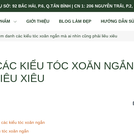
 SỞ: 92 BẮC HẢI, P.6, Q.TÂN BÌNH | CN 1: 206 NGUYỄN TRÃI, P.2,
PHẨM
GIỚI THIỆU
BLOG LÀM ĐẸP
HƯỚNG DẪN S
m danh các kiểu tóc xoăn ngắn mà ai nhìn cũng phải liêu xiêu
ÁC KIỂU TÓC XOĂN NGẮN 
IÊU XIÊU
 các kiểu tóc xoăn ngắn
u tóc xoăn ngắn