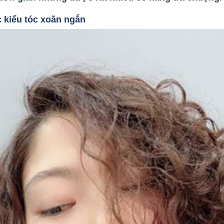
 ki
ểu tóc xoăn ng
ắn