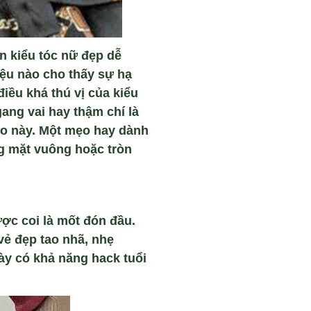
ên kiểu tóc nữ đẹp dễ
iệu nào cho thấy sự hạ
điều khá thú vị của kiểu
ang vai hay thậm chí là
áo này. Một mẹo hay dành
g mặt vuông hoặc tròn
ược coi là mốt đón đầu.
vẻ đẹp tao nhã, nhẹ
ày có khả năng hack tuổi