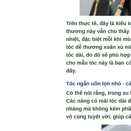
Trên thực tế, đây là kiểu
thương này vẫn cho thấy 
nhiệt, đặc biệt mỗi khi mù
tóc dễ thương xoăn xù mì 
tóc dài, do đó sẽ phù hợ
cho mẫu tóc này là bạn c
đấy.
Tóc ngắn u
ốn lọn nhỏ -
cá
Có thể nói rằng, trong xu
Các nàng có mái tóc dài đ
nhàng mà không kém phần 
vô cùng tuyệt vời, giúp c