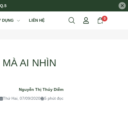
×
 Q.5
0
Ử DỤNG
LIÊN HỆ
MÀ AI NHÌN
Nguyễn Thị Thúy Diễm
Thứ Hai, 07/09/2020
5 phút đọc