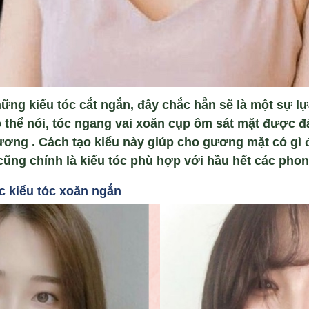
ững kiểu tóc cắt ngắn, đây chắc hẳn sẽ là một sự l
 thể nói, tóc ngang vai xoăn cụp ôm sát mặt được đá
ương . Cách tạo kiểu này giúp cho gương mặt có gì 
cũng chính là kiểu tóc phù hợp với hầu hết các pho
c ki
ểu tóc xoăn ng
ắn