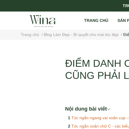
TRỤ
TRANG CHỦ
SẢN 
Trang chủ
/
Blog Làm Đẹp - Bí quyết cho mái tóc đẹp
/
Điể
ĐIỂM DANH C
CŨNG PHẢI L
Nội dung bài viết
Tóc ngắn ngang vai xoăn cụp –
Tóc ngắn xoăn chữ C - các kiể