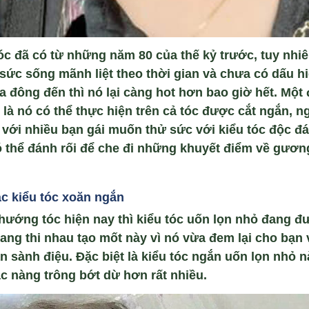
 tóc đã có từ những năm 80 của thế kỷ trước, tuy nhi
sức sống mãnh liệt theo thời gian và chưa có dấu h
a đông đến thì nó lại càng hot hơn bao giờ hết. Một 
là nó có thể thực hiện trên cả tóc được cắt ngắn, ng
p với nhiều bạn gái muốn thử sức với kiểu tóc độc đ
ó thể đánh rối để che đi những khuyết điểm về gươn
c ki
ểu tóc xoăn ng
ắn
 hướng tóc hiện nay thì kiểu tóc uốn lọn nhỏ đang đ
ang thi nhau tạo mốt này vì nó vừa đem lại cho bạn 
sành điệu. Đặc biệt là kiểu tóc ngắn uốn lọn nhỏ n
ác nàng trông bớt dừ hơn rất nhiều.