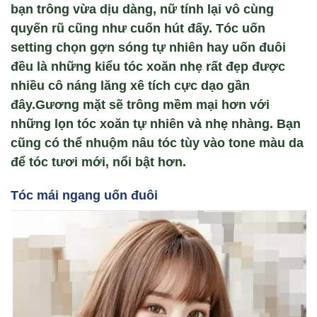
bạn trông vừa dịu dàng, nữ tính lại vô cùng
quyến rũ cũng như cuốn hút đấy. Tóc uốn
setting chọn gợn sóng tự nhiên hay uốn đuôi
đều là những kiểu tóc xoăn nhẹ rất đẹp được
nhiều cô náng lăng xê tích cực dạo gần
đây.Gương mặt sẽ trông mềm mại hơn với
những lọn tóc xoăn tự nhiên và nhẹ nhàng. Bạn
cũng có thể nhuộm nâu tóc tùy vào tone màu da
để tóc tươi mới, nổi bật hơn.
Tóc mái ngang u
ốn đuôi