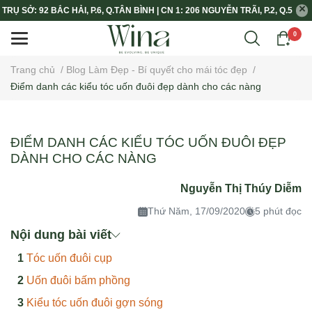
TRỤ SỞ: 92 BẮC HẢI, P.6, Q.TÂN BÌNH | CN 1: 206 NGUYỄN TRÃI, P.2, Q.5
0
Trang chủ
/
Blog Làm Đẹp - Bí quyết cho mái tóc đẹp
/
Điểm danh các kiểu tóc uốn đuôi đẹp dành cho các nàng
ĐIỂM DANH CÁC KIỂU TÓC UỐN ĐUÔI ĐẸP
DÀNH CHO CÁC NÀNG
Nguyễn Thị Thúy Diễm
Thứ Năm, 17/09/2020
5 phút đọc
Nội dung bài viết
Tóc uốn đuôi cụp
Uốn đuôi bấm phồng
Kiểu tóc uốn đuôi gợn sóng