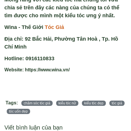
chia sẻ trên đây các nàng của chúng ta có thể
tìm được cho mình một kiểu tóc ưng ý nhất.
Wina - Thế Giới
Tóc Giả
Địa chỉ: 92 Bắc Hải, Phường Tân Hoà , Tp. Hồ
Chí Minh
Hotline: 0916110833
Website: https://www.wina.vn/
Tags:
chăm sóc tóc giả
kiểu tóc nữ
kiểu tóc đẹp
tóc giả
tóc uốn đẹp
Viết bình luận của bạn