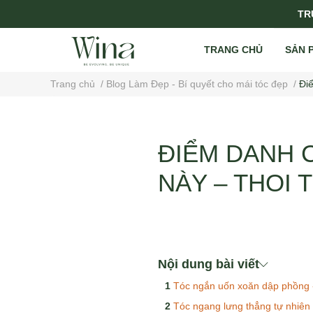
TRỤ
TRANG CHỦ
SẢN 
Trang chủ
/
Blog Làm Đẹp - Bí quyết cho mái tóc đẹp
/
Điể
ĐIỂM DANH 
NÀY – THOI 
Nội dung bài viết
Tóc ngắn uốn xoăn dập phồng - 
Tóc ngang lưng thẳng tự nhiên -