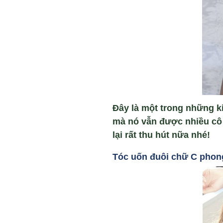
Đây là một trong những k
mà nó vẫn được nhiều cô 
lại rất thu hút nữa nhé!
Tóc u
ốn đuôi ch
ữ C phon