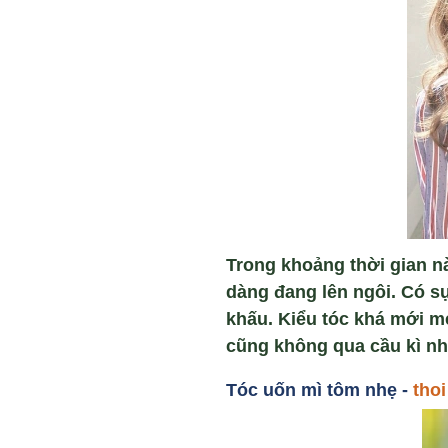
Trong khoảng thời gian nà
dàng đang lên ngôi. Có s
khấu. Kiểu tóc khá mới mẻ
cũng không qua cầu kì nh
Tóc u
ốn mì tôm nh
ẹ -
thoi