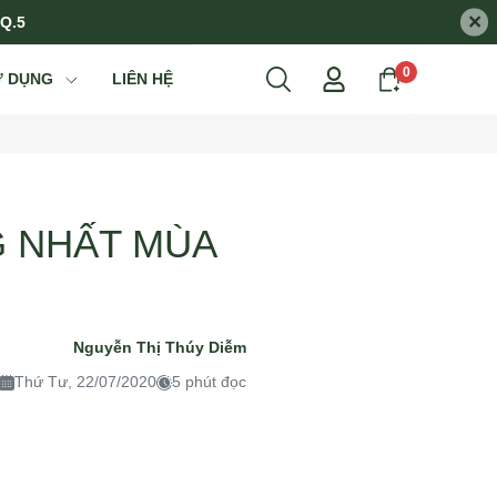
×
 Q.5
0
Ử DỤNG
LIÊN HỆ
G NHẤT MÙA
Nguyễn Thị Thúy Diễm
Thứ Tư, 22/07/2020
5 phút đọc