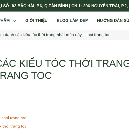
 SỞ: 92 BẮC HẢI, P.6, Q.TÂN BÌNH | CN 1: 206 NGUYỄN TRÃI, P.2,
PHẨM
GIỚI THIỆU
BLOG LÀM ĐẸP
HƯỚNG DẪN S
m danh các kiểu tóc thời trang nhất mùa này – thoi trang toc
CÁC KIỂU TÓC THỜI TRAN
TRANG TOC
thoi trang toc
 thoi trang toc