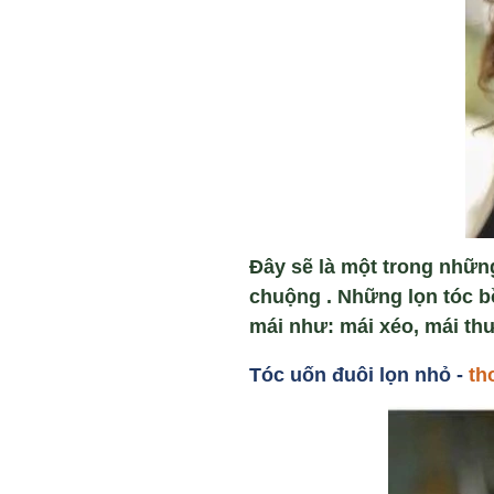
Đây sẽ là một trong nhữn
chuộng . Những lọn tóc b
mái như: mái xéo, mái th
Tóc u
ốn đuôi l
ọn nhỏ -
th