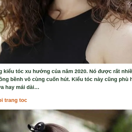
g kiểu tóc xu hướng của năm 2020. Nó được rất nhiề
ồng bềnh vô cùng cuốn hút. Kiểu tóc này cũng phù 
ưa hay mái dài…
oi trang toc