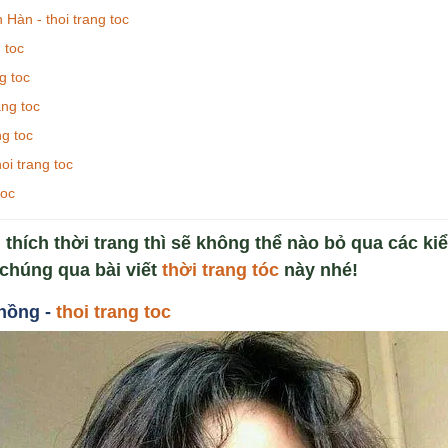
Hàn - thoi trang toc
 toc
g toc
ang toc
ng toc
oi trang toc
toc
thích thời trang thì sẽ không thể nào bỏ qua các ki
chúng qua bài viết
thời trang tóc
này nhé!
hồng -
thoi trang toc